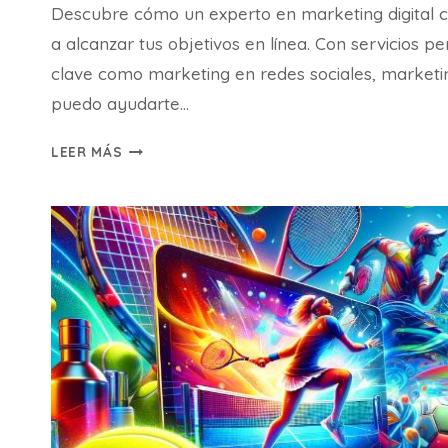
Descubre cómo un experto en marketing digital
a alcanzar tus objetivos en línea. Con servicios p
clave como marketing en redes sociales, marketi
puedo ayudarte…
IMPULSA
LEER MÁS
TU
NEGOCIO
CON
UN
EXPERTO
EN
MARKETING
DIGITAL