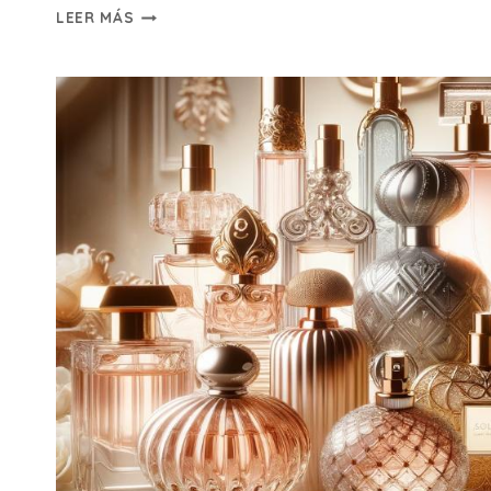
15+
LEER MÁS
MEJORES
PÁGINAS
PARA
VER
TENIS
ONLINE
(100%
LEGAL
Y
CALIDAD
HD)