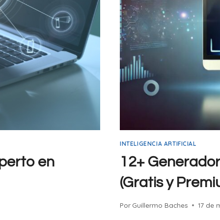
INTELIGENCIA ARTIFICIAL
perto en
12+ Generadore
(Gratis y Premi
Por
Guillermo Baches
17 de 