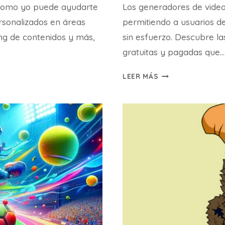
 como yo puede ayudarte
Los generadores de video
ersonalizados en áreas
permitiendo a usuarios de
ng de contenidos y más,
sin esfuerzo. Descubre l
gratuitas y pagadas que…
12+
LEER MÁS
GENERADORES
DE
VIDEO
CON
IA
PARA
2026
(GRATIS
Y
PREMIUM)