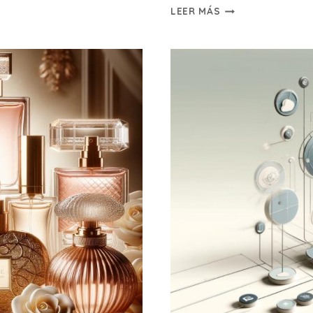
55+
LEER MÁS
MEJORES
MERCADOS
NFT
PARA
COMPRAR
Y
VENDER
TOKENS
NO
FUNGIBLES