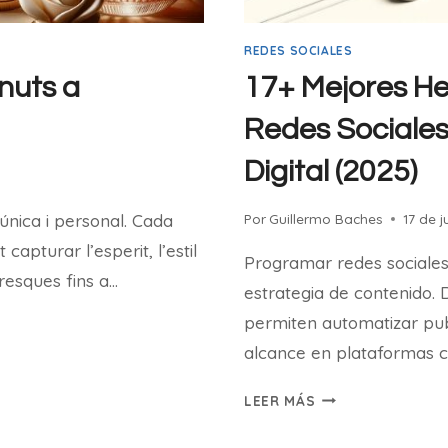
REDES SOCIALES
nuts a
17+ Mejores H
Redes Sociales
Digital (2025)
única i personal. Cada
Por
Guillermo Baches
17 de 
apturar l’esperit, l’estil
Programar redes sociales
fresques fins a…
estrategia de contenido.
permiten automatizar publ
alcance en plataformas 
17+
LEER MÁS
MEJORES
HERRAMIENTAS