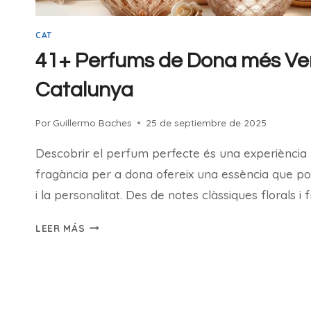
CAT
41+ Perfums de Dona més Ve
Catalunya
Por
Guillermo Baches
25 de septiembre de 2025
Descobrir el perfum perfecte és una experiència 
fragància per a dona ofereix una essència que pot c
i la personalitat. Des de notes clàssiques florals i 
41+
LEER MÁS
PERFUMS
DE
DONA
MÉS
VENUTS