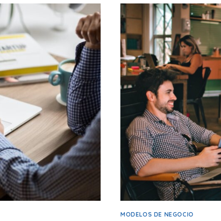
PARA
PROGRAMAR
REDES
SOCIALES
Y
OPTIMIZAR
TU
ESTRATEGIA
DIGITAL
(2025)
MODELOS DE NEGOCIO