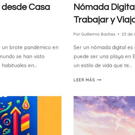
r desde Casa
Nómada Digital:
Trabajar y Viaj
Por
Guillermo Baches
23 de
de un brote pandémico en
Ser un nómada digital es
mundo se han visto
puede ser una playa en Ba
o habituales en…
un estilo de vida que te…
NÓMADA
LEER MÁS
DIGITAL:
LA
GUÍA
DEFINITIVA
PARA
TRABAJAR
Y