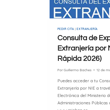
D
N
E
E
V
Y
I
M
D
U
PEDIR CITA
|
EXTRANJERÍA
E
C
Consulta de Ex
O
H
C
O
Extranjería por 
O
M
Rápida 2026)
N
Á
I
S
A
)
Por
Guillermo Baches
12 de m
P
Puedes acceder a tu Consu
A
R
Extranjería por NIE a trav
A
Electrónica del Ministerio 
2
Administraciones Públicas 
0