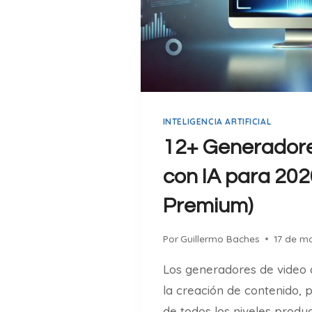
S
I
A
E
N
S
M
A
INTELIGENCIA ARTIFICIAL
R
12+ Generadore
T
P
con IA para 2026
H
Premium)
O
N
E
Por
Guillermo Baches
17 de m
S
Los generadores de video 
2
0
la creación de contenido, 
2
de todos los niveles produc