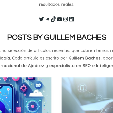
resultados reales.
Twitter
Telegram
TikTok
YouTube
Instagram
LinkedIn
POSTS BY GUILLEM BACHES
na selección de artículos recientes que cubren temas 
logía
. Cada artículo es escrito por
Guillem Baches
, apo
ernacional de Ajedrez
y
especialista en SEO e Inteligenc