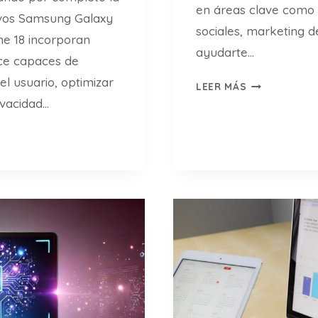
en áreas clave como
evos Samsung Galaxy
sociales, marketing 
ne 18 incorporan
ayudarte…
ce capaces de
el usuario, optimizar
I
LEER MÁS
M
ivacidad…
P
U
L
S
A
T
U
N
E
G
O
C