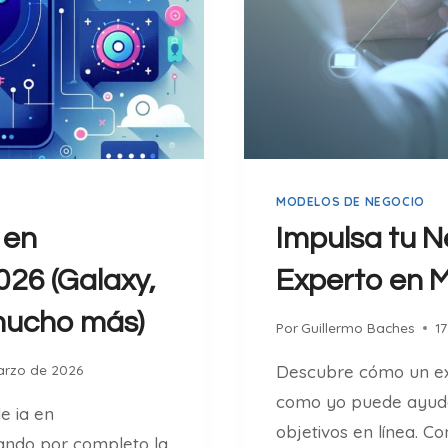
MODELOS DE NEGOCIO
 en
Impulsa tu N
26 (Galaxy,
Experto en M
 mucho más)
Por
Guillermo Baches
1
arzo de 2026
Descubre cómo un exp
como yo puede ayuda
e ia en
objetivos en línea. Co
ndo por completo la