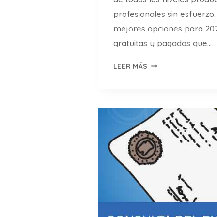
6
profesionales sin esfuerzo
(
mejores opciones para 202
G
A
gratuitas y pagadas que…
L
1
A
LEER MÁS
2
X
+
Y
G
,
E
P
N
I
E
X
R
E
A
L
D
,
O
I
R
P
E
H
S
O