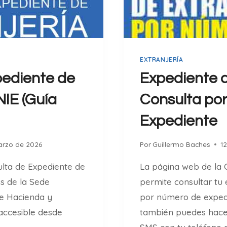
A
R
E
L
M
EXTRANJERÍA
A
pediente de
Expediente d
R
K
NIE (Guía
Consulta po
E
Expediente
T
I
N
arzo de 2026
Por
Guillermo Baches
1
G
lta de Expediente de
La página web de la 
D
E
és de la Sede
permite consultar tu 
A
de Hacienda y
por número de expedi
F
accesible desde
también puedes hace
I