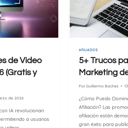
I
O
C
O
N
U
N
E
AFILIADOS
X
s de Video
5+ Trucos pa
P
E
 (Gratis y
Marketing de 
R
T
Por
Guillermo Baches
1
O
E
arzo de 2026
¿Cómo Puedo Dominar
N
Afiliación? Las prom
con IA revolucionan
M
afiliación están dem
A
permitiendo a usuarios
gran éxito para public
R
ir videos