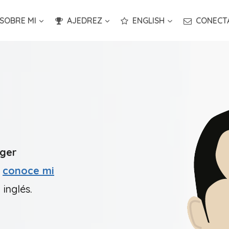
SOBRE MI
AJEDREZ
ENGLISH
CONECT
gger
i
conoce mi
inglés.