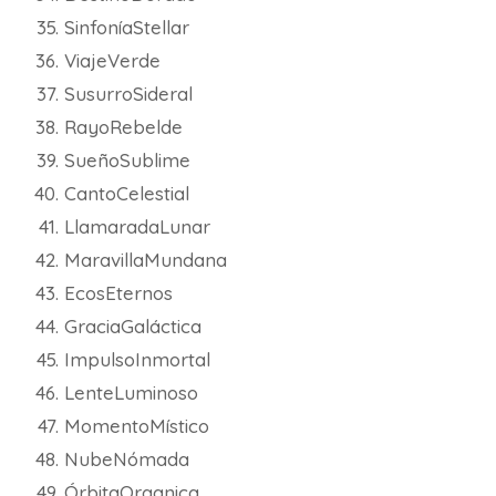
SinfoníaStellar
ViajeVerde
SusurroSideral
RayoRebelde
SueñoSublime
CantoCelestial
LlamaradaLunar
MaravillaMundana
EcosEternos
GraciaGaláctica
ImpulsoInmortal
LenteLuminoso
MomentoMístico
NubeNómada
ÓrbitaOrganica