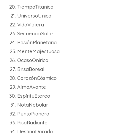
TiempoTitanico
UniversoUnico
VidaViajera
SecuenciaSolar
PasiónPlanetaria
MenteMajestuosa
OcasoOnirico
BrisaBoreal
CorazónCósmico
AlmaAvante
EspírituEtereo
NotaNebular
PuntoPionero
RisaRadiante
DestinoDorado