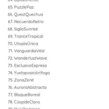
PuzzlePaz
QuestQuechua
RecuerdoRetro
SigiloSunrise
TranceTropical
UtopíaÚnica
VanguardiaVital
WanderlustWave
ExclusivoExpreso
YuxtaposiciónYoga
ZonaZenit
AuroraAbstracta
BloqueBoreal
CúspideClara