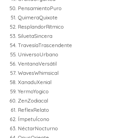
PensamientoPuro
QuimeraQuixote
ResplandorRítmico
SiluetaSincera
TravesíaTrascendente
UniversoUrbano
VentanaVersátil
WavesWhimsical
XanaduXenial
YermoYogico
ZenZodiacal
ReflexRelato
ÍmpetuÍcono
NéctarNocturno
OpusOriente