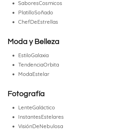
SaboresCosmicos
PlatilloSoñado
ChefDeEstrellas
Moda y Belleza
EstiloGalaxia
TendenciaOrbita
ModaEstelar
Fotografía
LenteGaláctico
InstantesEstelares
VisiónDeNebulosa