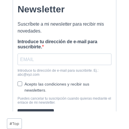
Etiquetas
#
Top
de