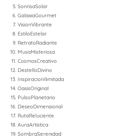
SonrisaSolar
GalaxiaGourmet
VisionVibrante
EstiloEstelar
RetratoRadiante
MusaMisteriosa
CosmosCreativo
DestelloDivino
InspiracionIlimitada
OasisOriginal
PulsoPlanetario
DeseoDimensional
RutaReluciente
AuraArtística
SombraSerenidad