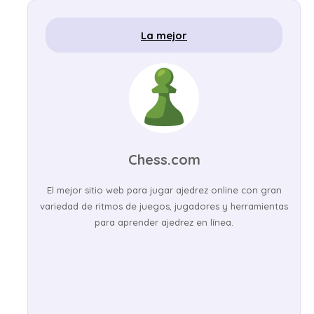
La mejor
Chess.com
El mejor sitio web para jugar ajedrez online con gran
variedad de ritmos de juegos, jugadores y herramientas
para aprender ajedrez en línea.