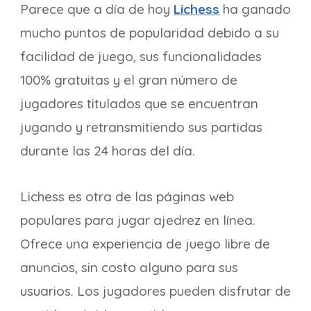
Parece que a día de hoy
Lichess
ha ganado
mucho puntos de popularidad debido a su
facilidad de juego, sus funcionalidades
100% gratuitas y el gran número de
jugadores titulados que se encuentran
jugando y retransmitiendo sus partidas
durante las 24 horas del día.
Lichess es otra de las páginas web
populares para jugar ajedrez en línea.
Ofrece una experiencia de juego libre de
anuncios, sin costo alguno para sus
usuarios. Los jugadores pueden disfrutar de