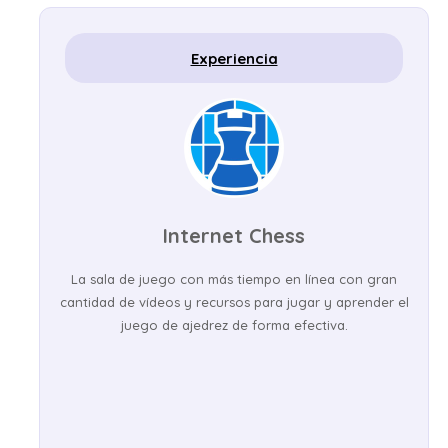
Experiencia
Internet Chess
La sala de juego con más tiempo en línea con gran
cantidad de vídeos y recursos para jugar y aprender el
juego de ajedrez de forma efectiva.