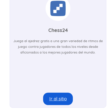
Chess24
Juega al ajedrez gratis a una gran variedad de ritmos de
juego contra jugadores de todos los niveles desde
aficionados a los mejores jugadores del mundo.
Ir al sitio