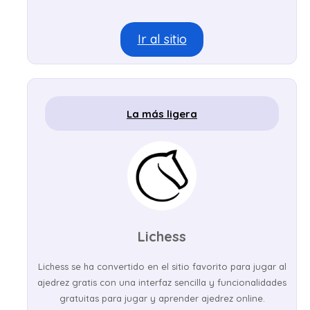
Ir al sitio
La más ligera
Lichess
Lichess se ha convertido en el sitio favorito para jugar al
ajedrez gratis con una interfaz sencilla y funcionalidades
gratuitas para jugar y aprender ajedrez online.