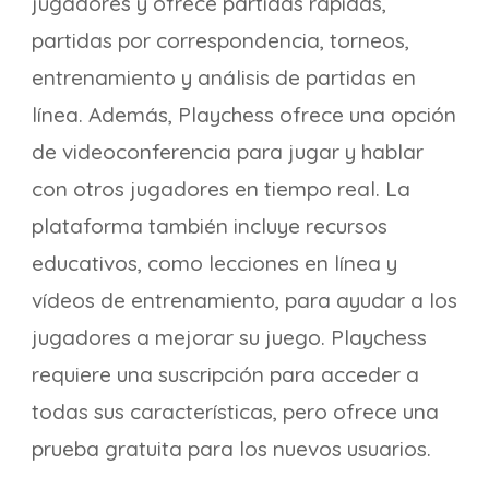
jugadores y ofrece partidas rápidas,
partidas por correspondencia, torneos,
entrenamiento y análisis de partidas en
línea. Además, Playchess ofrece una opción
de videoconferencia para jugar y hablar
con otros jugadores en tiempo real. La
plataforma también incluye recursos
educativos, como lecciones en línea y
vídeos de entrenamiento, para ayudar a los
jugadores a mejorar su juego. Playchess
requiere una suscripción para acceder a
todas sus características, pero ofrece una
prueba gratuita para los nuevos usuarios.