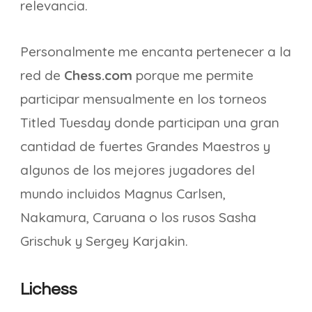
relevancia.
Personalmente me encanta pertenecer a la
red de
Chess.com
porque me permite
participar mensualmente en los torneos
Titled Tuesday donde participan una gran
cantidad de fuertes Grandes Maestros y
algunos de los mejores jugadores del
mundo incluidos Magnus Carlsen,
Nakamura, Caruana o los rusos Sasha
Grischuk y Sergey Karjakin.
Lichess