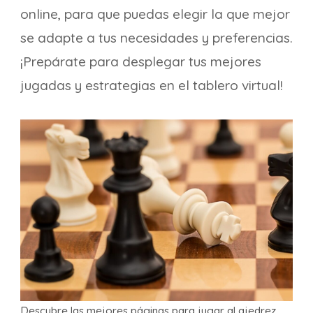
online, para que puedas elegir la que mejor
se adapte a tus necesidades y preferencias.
¡Prepárate para desplegar tus mejores
jugadas y estrategias en el tablero virtual!
Descubre las mejores páginas para jugar al ajedrez