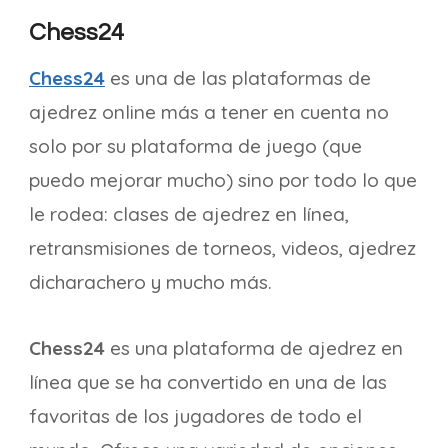
Chess24
Chess24
es una de las plataformas de
ajedrez online más a tener en cuenta no
solo por su plataforma de juego (que
puedo mejorar mucho) sino por todo lo que
le rodea: clases de ajedrez en línea,
retransmisiones de torneos, videos, ajedrez
dicharachero y mucho más.
Chess24
es una plataforma de ajedrez en
línea que se ha convertido en una de las
favoritas de los jugadores de todo el