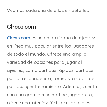
Veamos cada una de ellas en detalle…
Chess.com
Chess.com
es una plataforma de ajedrez
en línea muy popular entre los jugadores
de todo el mundo. Ofrece una amplia
variedad de opciones para jugar al
ajedrez, como partidas rápidas, partidas
por correspondencia, torneos, análisis de
partidas y entrenamiento. Además, cuenta
con una gran comunidad de jugadores y
ofrece una interfaz fácil de usar que es