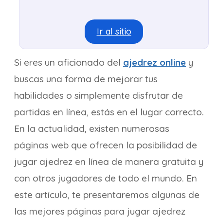
Ir al sitio
Si eres un aficionado del
ajedrez online
y
buscas una forma de mejorar tus
habilidades o simplemente disfrutar de
partidas en línea, estás en el lugar correcto.
En la actualidad, existen numerosas
páginas web que ofrecen la posibilidad de
jugar ajedrez en línea de manera gratuita y
con otros jugadores de todo el mundo. En
este artículo, te presentaremos algunas de
las mejores páginas para jugar ajedrez