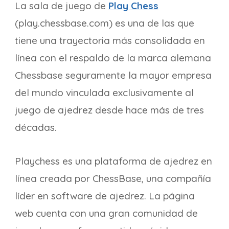
La sala de juego de
Play Chess
(play.chessbase.com) es una de las que
tiene una trayectoria más consolidada en
línea con el respaldo de la marca alemana
Chessbase seguramente la mayor empresa
del mundo vinculada exclusivamente al
juego de ajedrez desde hace más de tres
décadas.
Playchess es una plataforma de ajedrez en
línea creada por ChessBase, una compañía
líder en software de ajedrez. La página
web cuenta con una gran comunidad de