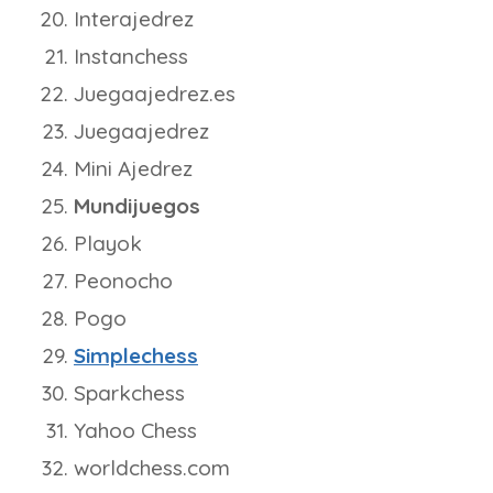
Interajedrez
Instanchess
Juegaajedrez.es
Juegaajedrez
Mini Ajedrez
Mundijuegos
Playok
Peonocho
Pogo
Simplechess
Sparkchess
Yahoo Chess
worldchess.com