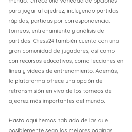
mundo. Ofrece una variedad de opciones
para jugar al ajedrez, incluyendo partidas
rápidas, partidas por correspondencia,
torneos, entrenamiento y análisis de
partidas. Chess24 también cuenta con una
gran comunidad de jugadores, así como
con recursos educativos, como lecciones en
línea y vídeos de entrenamiento. Además,
la plataforma ofrece una opción de
retransmisión en vivo de los torneos de
ajedrez más importantes del mundo.
Hasta aquí hemos hablado de las que
posiblemente sean las mejores páginas