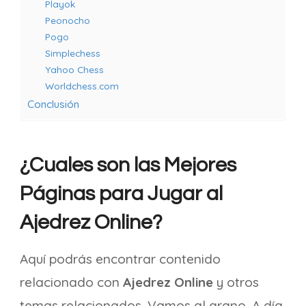
Playok
Peonocho
Pogo
Simplechess
Yahoo Chess
Worldchess.com
Conclusión
¿Cuales son las Mejores
Páginas para Jugar al
Ajedrez Online?
Aquí podrás encontrar contenido
relacionado con
Ajedrez Online
y otros
temas relacionados. Vamos al grano. A día