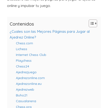
online y impulsar tu juego.
Contenidos
¿Cuales son las Mejores Páginas para Jugar al
Ajedrez Online?
Chess.com
Lichess
Internet Chess Club
Playchess
Chess24
Ajedrezjuego
Ajedrezonline.com
Ajedrezonline.eu
Ajedrezweb
Buho21
Casualarena
Chess.org