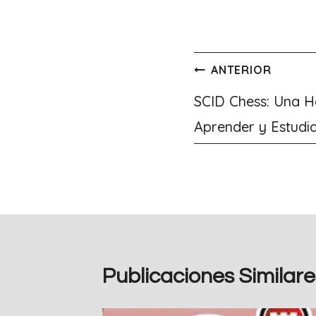
Navegación
ANTERIOR
de
SCID Chess: Una H
Aprender y Estudi
entradas
Publicaciones Similare