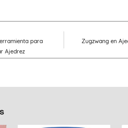
erramienta para
Zugzwang en Ajed
ar Ajedrez
s