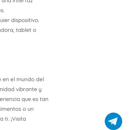
 una interfaz
s.
er dispositivo.
dora, tablet o
e en el mundo del
nidad vibrante y
riencia que es tan
dimentos o un
i. ¡Visita