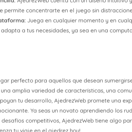
cilla:
AjedrezWeb cuenta con un diseño intuitivo y
 permite concentrarte en el juego sin distraccione
lataforma:
Juega en cualquier momento y en cualqui
adapta a tus necesidades, ya sea en una computa
ugar perfecto para aquellos que desean sumergirs
 una amplia variedad de características, una comu
poyan tu desarrollo, AjedrezWeb promete una expe
cionante. Ya seas un novato aprendiendo los ru
esafíos competitivos, AjedrezWeb tiene algo para t
za tu viaje en el ajedrez hoy!