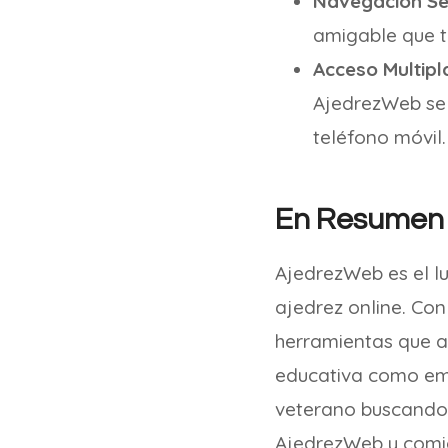
Navegación Sen
amigable que te
Acceso Multip
AjedrezWeb se 
teléfono móvil.
En Resumen
AjedrezWeb es el l
ajedrez online. Con
herramientas que a
educativa como emo
veterano buscando d
AjedrezWeb y comien