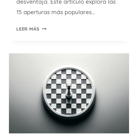
desventaja. Este artículo explora las
15 aperturas más populares…
APERTURAS
LEER MÁS
DE
AJEDREZ
MÁS
POPULARES:
GUÍA
PARA
PRINCIPIANTES