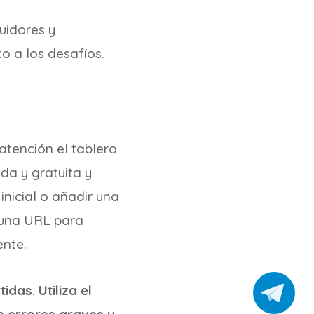
uidores y
o a los desafíos.
atención el tablero
ida y gratuita y
nicial o añadir una
r una URL para
ente.
das. Utiliza el