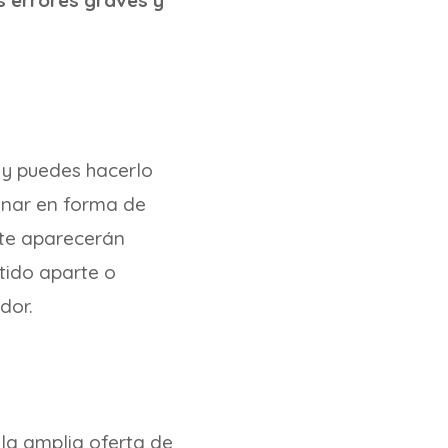
us errores graves y
y puedes hacerlo
onar en forma de
 te aparecerán
tido aparte o
dor.
 la amplia oferta de