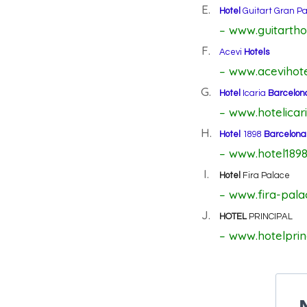
E.
Hotel
Guitart Gran P
– www.guitartho
F.
Acevi
Hotels
– www.acevihot
G.
Hotel
Icaria
Barcelon
– www.hotelicar
H.
Hotel
1898
Barcelona
– www.hotel189
I.
Hotel
Fira Palace
– www.fira-pal
J.
HOTEL
PRINCIPAL
– www.hotelprin