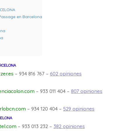
RCELONA
 Passage en Barcelona
ona
na
RCELONA
zer.es
– 934 816 767 –
602 opiniones
enciacolon.com
– 933 011 404 –
807 opiniones
rlobcn.com
– 934 120 404 –
529 opiniones
ELONA
tel.com
– 933 013 232 –
382 opiniones