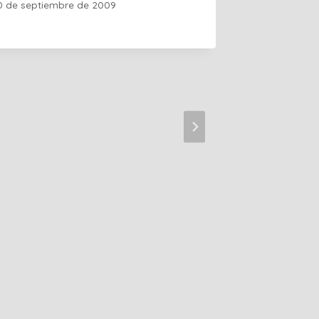
0 de septiembre de 2009
DonTorr
existen
Por
Guille