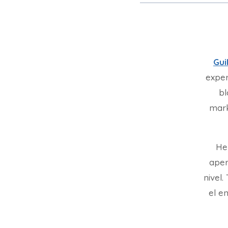
Gui
exper
bl
mark
He
aper
nivel
el en