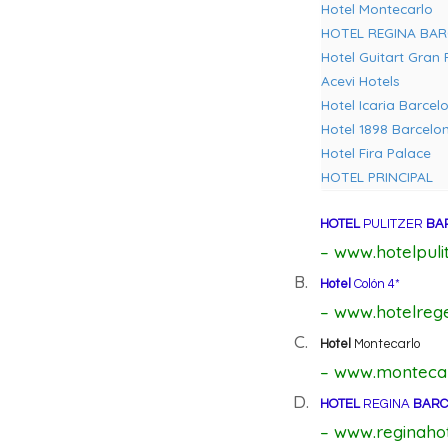
Hotel Montecarlo
HOTEL REGINA BA
Hotel Guitart Gran
Acevi Hotels
Hotel Icaria Barcel
Hotel 1898 Barcelo
Hotel Fira Palace
HOTEL PRINCIPAL
HOTEL
PULITZER
BA
– www.hotelpulit
B.
Hotel
Colón 4*
– www.hotelreg
C.
Hotel
Montecarlo
– www.monteca
D.
HOTEL
REGINA
BARC
– www.reginaho