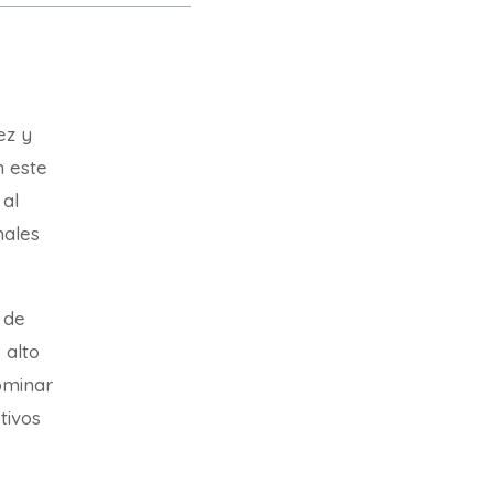
ez y
n este
 al
nales
 de
 alto
ominar
etivos