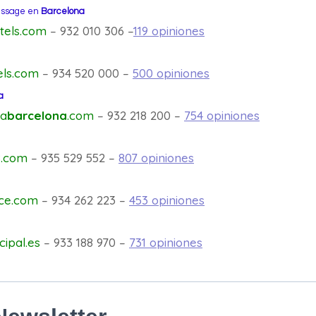
assage en
Barcelona
tels.com
– 932 010 306 –
119 opiniones
els.com
– 934 520 000 –
500 opiniones
a
ia
barcelona
.com
– 932 218 200 –
754 opiniones
8.com
– 935 529 552 –
807 opiniones
ace.com
– 934 262 223 –
453 opiniones
cipal.es
– 933 188 970 –
731 opiniones