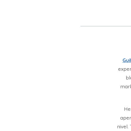
Gui
exper
bl
mark
He
aper
nivel