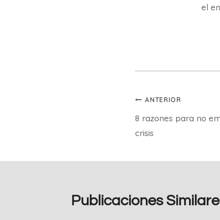
el en
Navegación
ANTERIOR
8 razones para no e
de
crisis
entradas
Publicaciones Similare