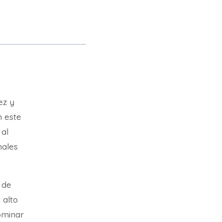
ez y
n este
 al
nales
 de
 alto
ominar