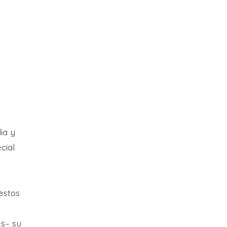
ia y
cial
estos
és– su