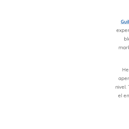
Gui
exper
bl
mark
He
aper
nivel
el en