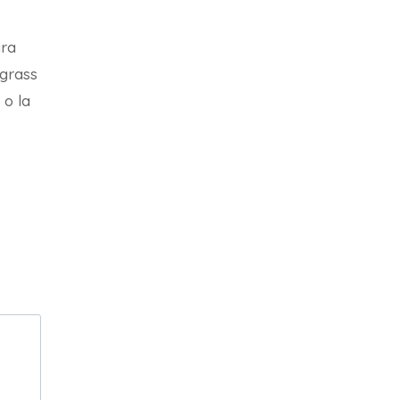
ara
grass
 o la