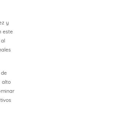
ez y
n este
 al
nales
 de
 alto
ominar
etivos