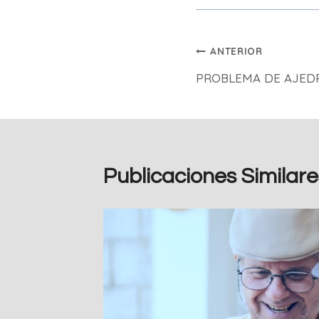
Navegación
ANTERIOR
PROBLEMA DE AJED
de
entradas
Publicaciones Similare