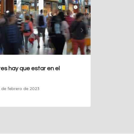
s hay que estar en el
Top 10 
Por
Guille
2 de febrero de 2023