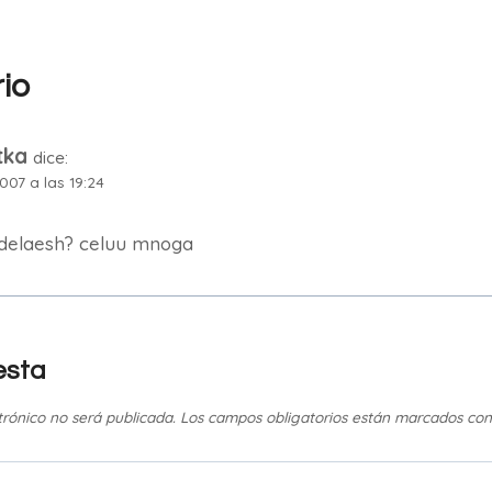
io
tka
dice:
007 a las 19:24
o delaesh? celuu mnoga
esta
trónico no será publicada.
Los campos obligatorios están marcados co