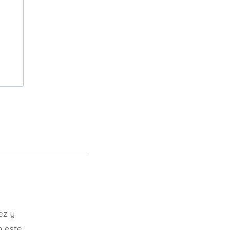
ez y
n este