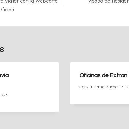
a Vigilar con la Webcam:
Visado de Reside
ficina
s
evia
Oficinas de Extranj
Por
Guillermo Baches
1
2023