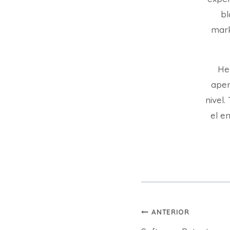
bl
mark
He
aper
nivel
el en
Navegación
ANTERIOR