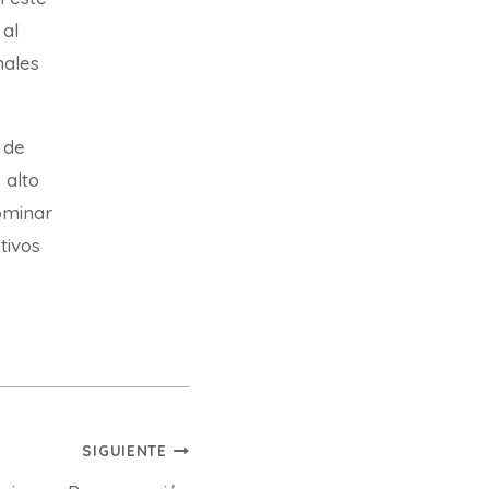
 al
nales
 de
 alto
ominar
etivos
SIGUIENTE