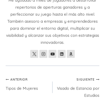
He ayudado a miles de jugadores a desarrollar
repertorios de aperturas ganadores y a
perfeccionar su juego hasta el más alto nivel.
También asesoro a empresas y emprendedores
para dominar el entorno digital, multiplicar su
visibilidad y alcanzar sus objetivos con estrategias
innovadoras.
Navegación
ANTERIOR
SIGUIENTE
Tipos de Mujeres
Visado de Estancia por
de
Estudios
entradas