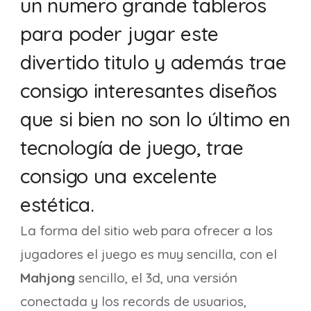
un numero grande tableros
para poder jugar este
divertido titulo y además trae
consigo interesantes diseños
que si bien no son lo último en
tecnología de juego, trae
consigo una excelente
estética.
La forma del sitio web para ofrecer a los
jugadores el juego es muy sencilla, con el
Mahjong
sencillo, el 3d, una versión
conectada y los records de usuarios,