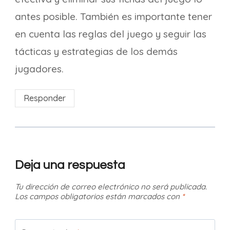
antes posible. También es importante tener
en cuenta las reglas del juego y seguir las
tácticas y estrategias de los demás
jugadores.
Responder
Deja una respuesta
Tu dirección de correo electrónico no será publicada.
Los campos obligatorios están marcados con
*