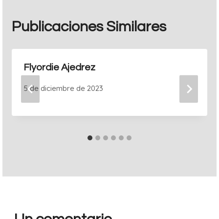
Publicaciones Similares
Flyordie Ajedrez
5 de diciembre de 2023