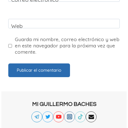
Web
Guarda mi nombre, correo electrónico y web
en este navegador para la próxima vez que
comente.
MI GUILLERMO BACHES