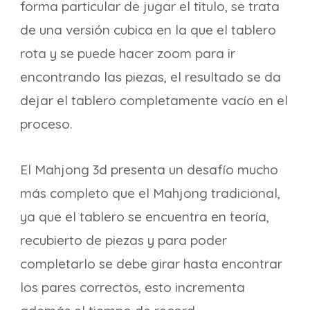
forma particular de jugar el titulo, se trata
de una versión cubica en la que el tablero
rota y se puede hacer zoom para ir
encontrando las piezas, el resultado se da
dejar el tablero completamente vacío en el
proceso.
El Mahjong 3d presenta un desafío mucho
más completo que el Mahjong tradicional,
ya que el tablero se encuentra en teoría,
recubierto de piezas y para poder
completarlo se debe girar hasta encontrar
los pares correctos, esto incrementa