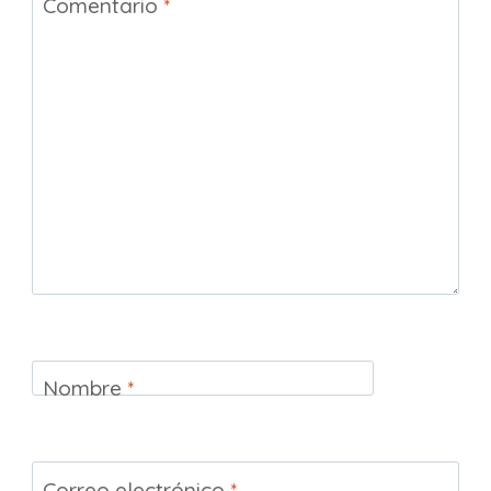
Comentario
*
Nombre
*
Correo electrónico
*