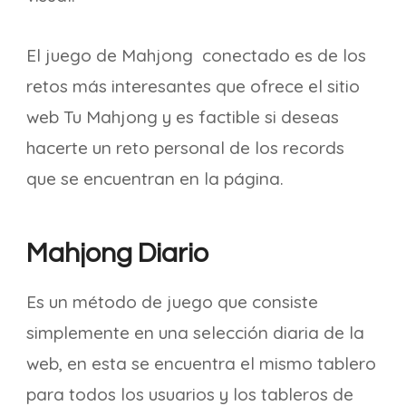
El juego de Mahjong
conectado es de los
retos más interesantes que ofrece el sitio
web Tu Mahjong y es factible si deseas
hacerte un reto personal de los records
que se encuentran en la página.
Mahjong Diario
Es un método de juego que consiste
simplemente en una selección diaria de la
web, en esta se encuentra el mismo tablero
para todos los usuarios y los tableros de