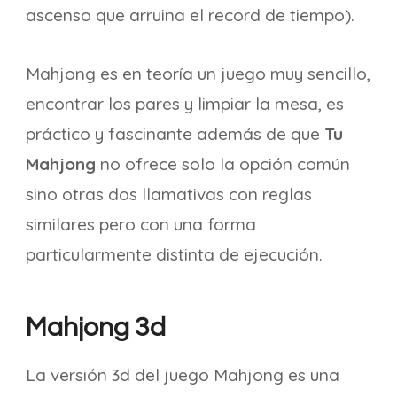
ascenso que arruina el record de tiempo).
Mahjong es en teoría un juego muy sencillo,
encontrar los pares y limpiar la mesa, es
práctico y fascinante además de que
Tu
Mahjong
no ofrece solo la opción común
sino otras dos llamativas con reglas
similares pero con una forma
particularmente distinta de ejecución.
Mahjong 3d
La versión 3d del juego Mahjong es una