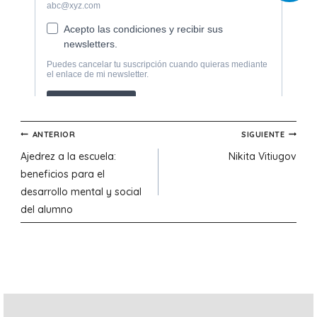
Navegación
ANTERIOR
SIGUIENTE
Ajedrez a la escuela:
Nikita Vitiugov
de
beneficios para el
desarrollo mental y social
entradas
del alumno