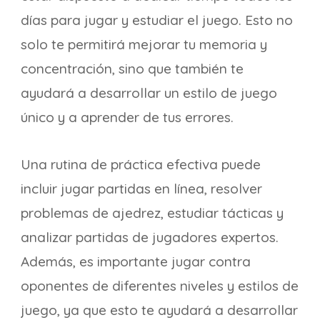
días para jugar y estudiar el juego. Esto no
solo te permitirá mejorar tu memoria y
concentración, sino que también te
ayudará a desarrollar un estilo de juego
único y a aprender de tus errores.
Una rutina de práctica efectiva puede
incluir jugar partidas en línea, resolver
problemas de ajedrez, estudiar tácticas y
analizar partidas de jugadores expertos.
Además, es importante jugar contra
oponentes de diferentes niveles y estilos de
juego, ya que esto te ayudará a desarrollar