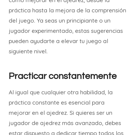
cómo mejorar en el ajedrez, desde la
práctica hasta la mejora de la comprensión
del juego. Ya seas un principiante o un
jugador experimentado, estas sugerencias
pueden ayudarte a elevar tu juego al
siguiente nivel.
Practicar constantemente
Al igual que cualquier otra habilidad, la
práctica constante es esencial para
mejorar en el ajedrez. Si quieres ser un
jugador de ajedrez más avanzado, debes
estar dispuesto a dedicar tiempo todos los