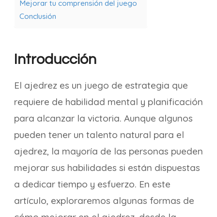
Mejorar tu comprensión del juego
Conclusión
Introducción
El ajedrez es un juego de estrategia que
requiere de habilidad mental y planificación
para alcanzar la victoria. Aunque algunos
pueden tener un talento natural para el
ajedrez, la mayoría de las personas pueden
mejorar sus habilidades si están dispuestas
a dedicar tiempo y esfuerzo. En este
artículo, exploraremos algunas formas de