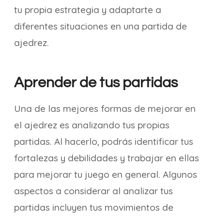
tu propia estrategia y adaptarte a
diferentes situaciones en una partida de
ajedrez.
Aprender de tus partidas
Una de las mejores formas de mejorar en
el ajedrez es analizando tus propias
partidas. Al hacerlo, podrás identificar tus
fortalezas y debilidades y trabajar en ellas
para mejorar tu juego en general. Algunos
aspectos a considerar al analizar tus
partidas incluyen tus movimientos de