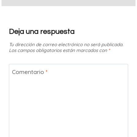
Deja una respuesta
Tu dirección de correo electrónico no será publicada.
Los campos obligatorios están marcados con
*
Comentario
*