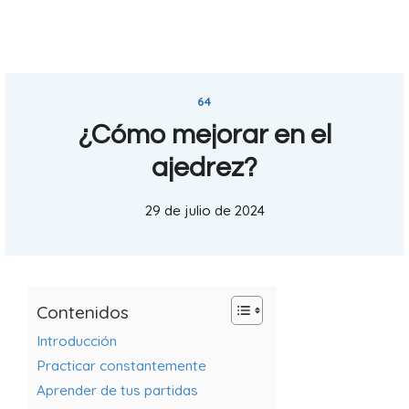
64
¿Cómo mejorar en el
ajedrez?
29 de julio de 2024
Contenidos
Introducción
Practicar constantemente
Aprender de tus partidas