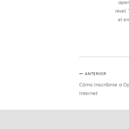
aper
nivel
el en
Navegación
ANTERIOR
Cómo Inscribirse a Op
de
Internet
entradas