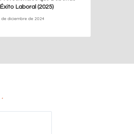
 Éxito Laboral (2025)
Por
Guille
3 de diciembre de 2024
n
*