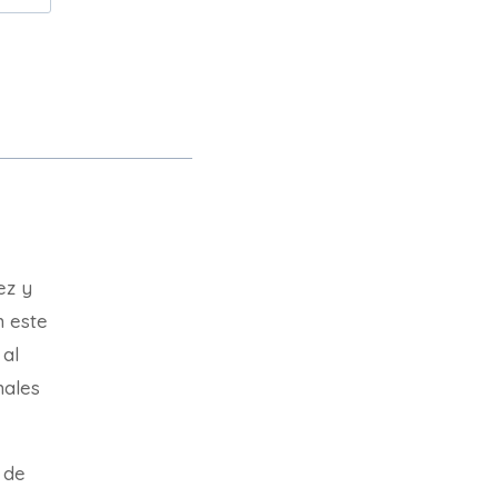
ez y
n este
 al
nales
 de