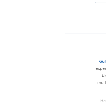
Gui
exper
bl
mark
He