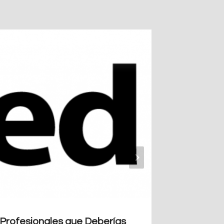
 Profesionales que Deberías
Calcula