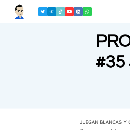
Saltar
al
contenido
PRO
#35
JUEGAN BLANCAS Y