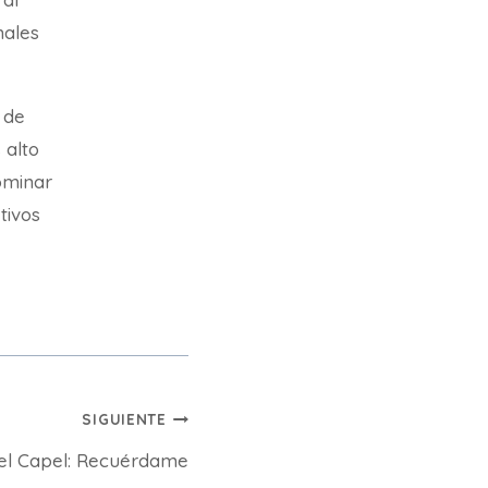
nales
 de
 alto
ominar
etivos
SIGUIENTE
gel Capel: Recuérdame