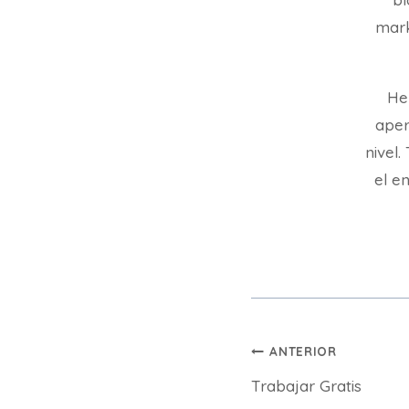
mark
He
aper
nivel
el en
Navegación
ANTERIOR
Trabajar Gratis
de