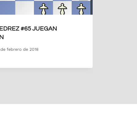
EDREZ #65 JUEGAN
PROBLE
N
BLANC
1 de febrero de 2018
Por
Guille