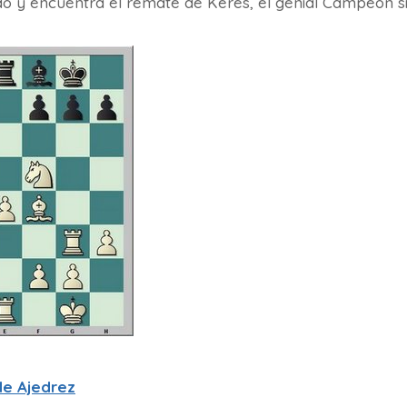
y encuentra el remate de Keres, el genial Campeón si
de Ajedrez