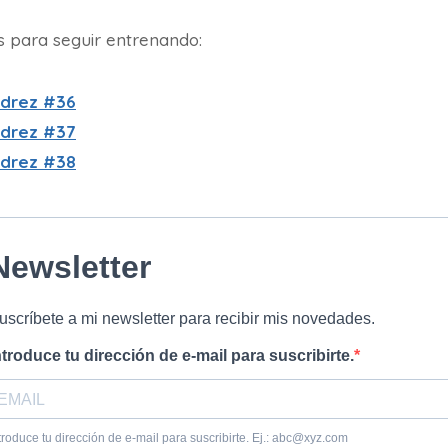
os para seguir entrenando:
edrez #36
edrez #37
edrez #38