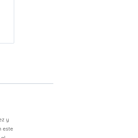
ez y
n este
 al