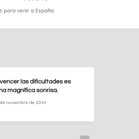
e para venir a España
vencer las dificultades es
Frases 
a magnífica sonrisa.
Por
Guille
 de noviembre de 2024