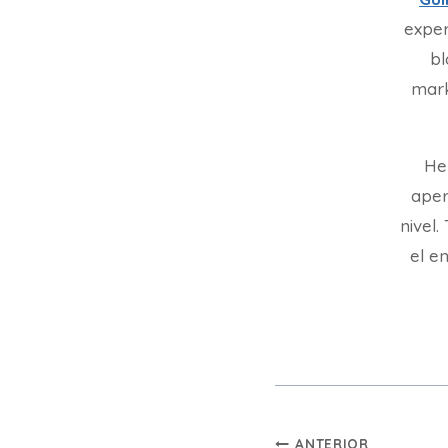
exper
bl
mark
He
aper
nivel
el en
Navegación
ANTERIOR