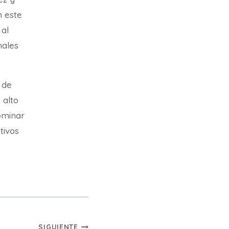
n este
 al
nales
 de
 alto
ominar
etivos
SIGUIENTE