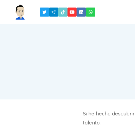
Saltar
al
contenido
Si he hecho descubrim
talento.