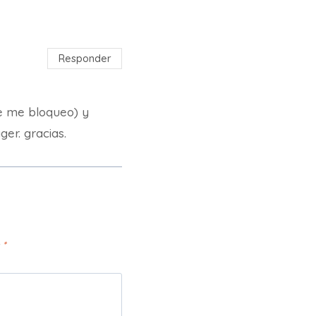
Responder
e me bloqueo) y
er. gracias.
n
*