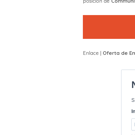
posición de
Communi
Enlace |
Oferta de E