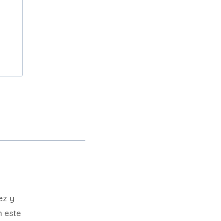
ez y
n este