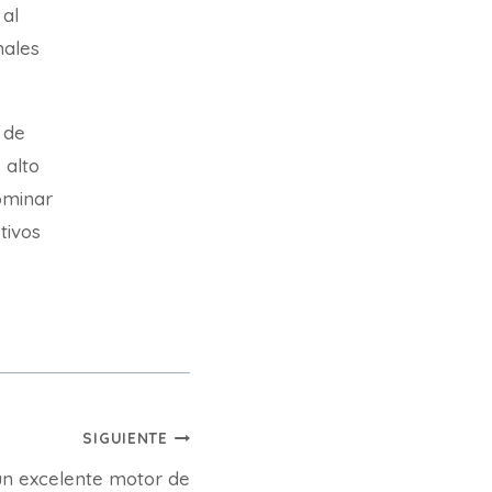
 al
nales
 de
 alto
ominar
etivos
SIGUIENTE
n excelente motor de