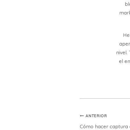
bl
mark
He
aper
nivel
el en
Navegación
ANTERIOR
Cómo hacer captura d
de