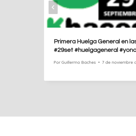
o que
Primera Huelga General en la
ovación
#29set #huelgageneral #yon
Por
Guillermo Baches
7 de noviembre 