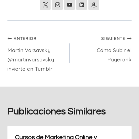
Navegación
ANTERIOR
SIGUIENTE
Martin Varsavsky
Cómo Subir el
de
@martinvarsavsky
Pagerank
entradas
invierte en Tumblr
Publicaciones Similares
Cursos de Marketing Online y