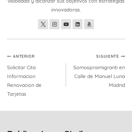
visibilidad y alcanzar sus objetivos con estrategias
innovadoras.
Navegación
ANTERIOR
SIGUIENTE
Solicitar Cita
Somosproimigranti en
de
Informacion
Calle de Manuel Luna
entradas
Renovacion de
Madrid
Tarjetas