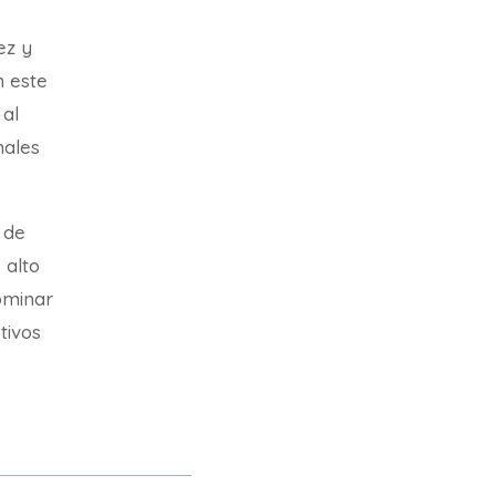
ez y
n este
 al
nales
 de
 alto
ominar
etivos