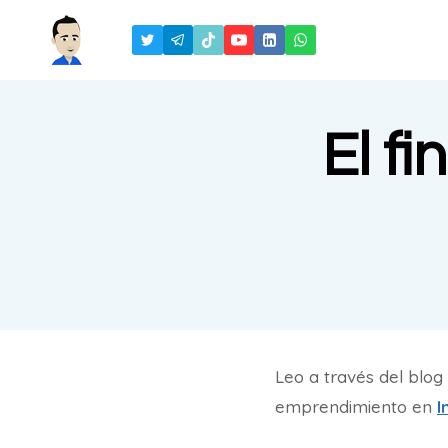
Saltar
al
contenido
El fi
Leo a través del blo
emprendimiento en
I