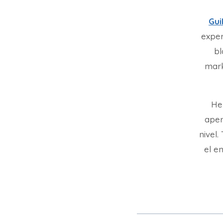
Gui
exper
bl
mark
He
aper
nivel
el en