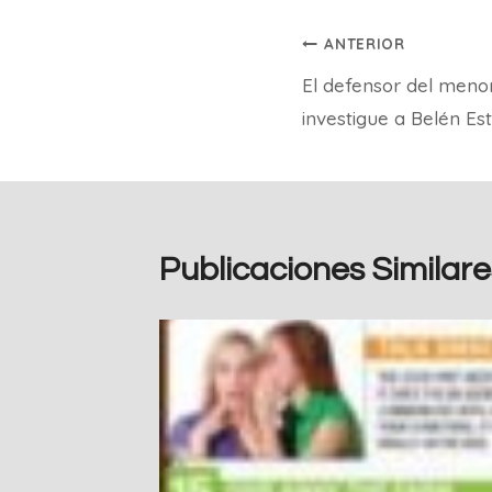
Navegación
ANTERIOR
El defensor del menor
de
investigue a Belén Es
entradas
Publicaciones Similare