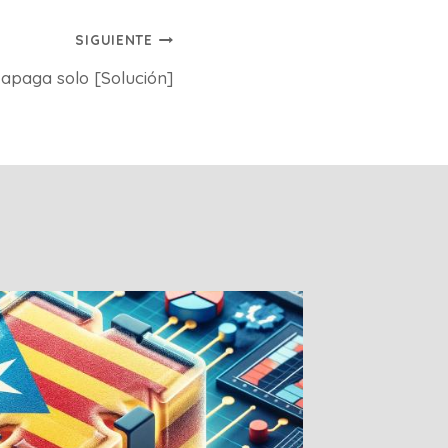
SIGUIENTE
 apaga solo [Solución]
Foro de
de Com
Por
Guille