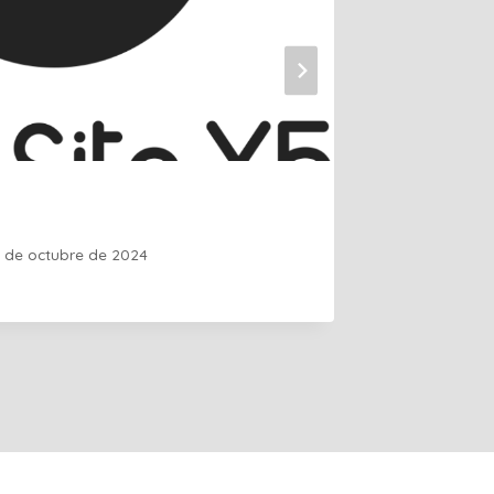
10+ Pila
en 2025
2 de octubre de 2024
Por
Guille