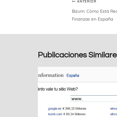
Navegación
ANTERIOR
Bizum: Cómo Está Red
de
Finanzas en España
entradas
Publicaciones Similare