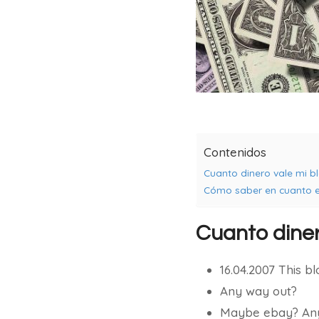
Contenidos
Cuanto dinero vale mi b
Cómo saber en cuanto es
Cuanto diner
16.04.2007 This b
Any way out?
Maybe ebay? Any i