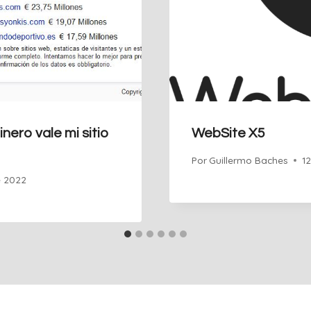
ero vale mi sitio
WebSite X5
Por
Guillermo Baches
1
e 2022