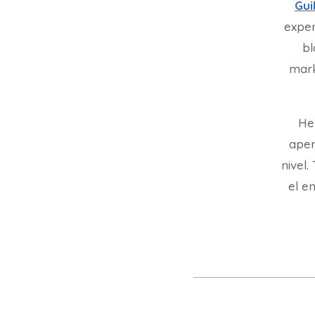
Gui
exper
bl
mark
He
aper
nivel
el en