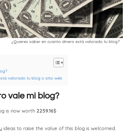
¿Quieres saber en cuanto dinero está valorado tu blog?
log?
tá valorado tu blog o sitio web
o vale mi blog?
log is now worth
2259.16
$
deas to raise the value of this blog is welcomed.