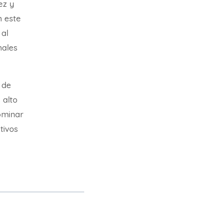
ez y
n este
 al
nales
 de
 alto
ominar
etivos