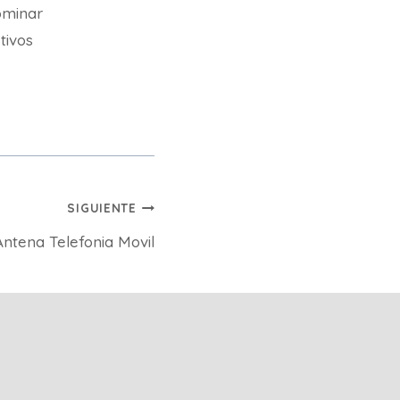
ominar
etivos
SIGUIENTE
ntena Telefonia Movil