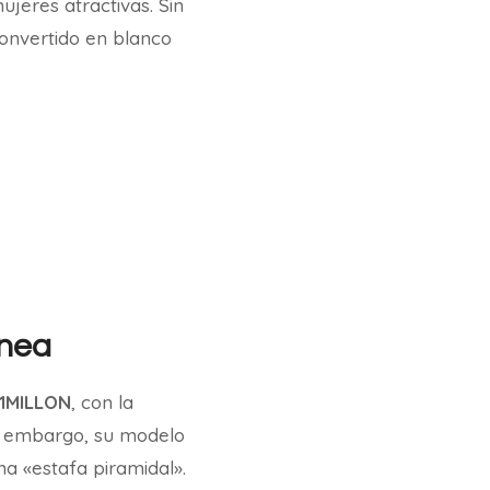
ujeres atractivas. Sin
convertido en blanco
ínea
1MILLON
, con la
in embargo, su modelo
a «estafa piramidal».