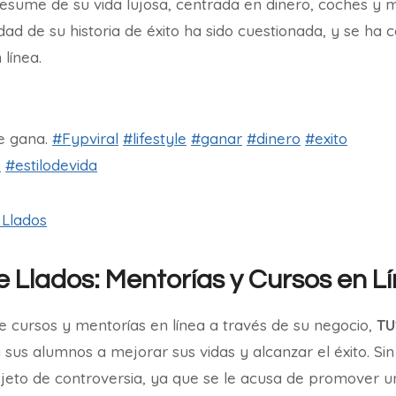
resume de su vida lujosa, centrada en dinero, coches y m
dad de su historia de éxito ha sido cuestionada, y se ha 
 línea.
e gana.
#Fypviral
#lifestyle
#ganar
#dinero
#exito
o
#estilodevida
 Llados
e Llados: Mentorías y Cursos en L
 cursos y mentorías en línea a través de su negocio,
TU
sus alumnos a mejorar sus vidas y alcanzar el éxito. S
jeto de controversia, ya que se le acusa de promover un