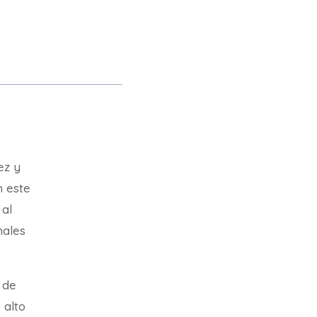
ez y
n este
 al
nales
 de
 alto