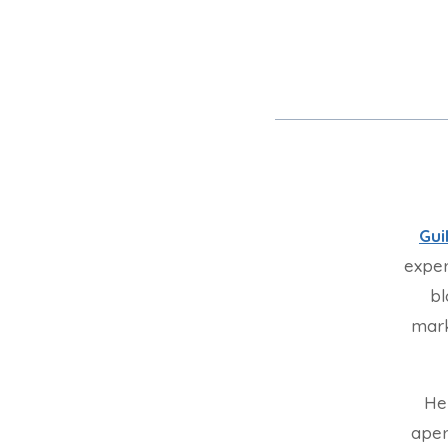
Gui
exper
bl
mark
He
aper