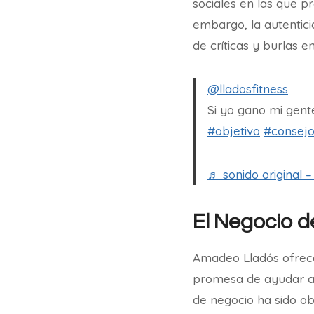
sociales en las que p
embargo, la autentici
de críticas y burlas en
@lladosfitness
Si yo gano mi gent
#objetivo
#consej
♬ sonido original –
El Negocio d
Amadeo Lladós ofrece
promesa de ayudar a 
de negocio ha sido ob