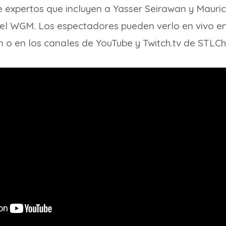
 expertos que incluyen a Yasser Seirawan y Mauric
el WGM. Los espectadores pueden verlo en vivo e
o en los canales de YouTube y Twitch.tv de STLCh