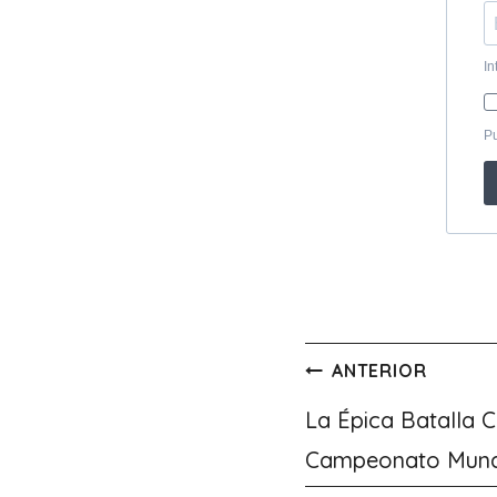
Navegación
ANTERIOR
de
La Épica Batalla C
Campeonato Mundi
entradas