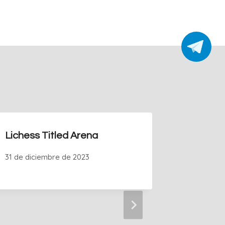
Lichess Titled Arena
Lichess
Titled 
31 de diciembre de 2023
Graph
31 de dic