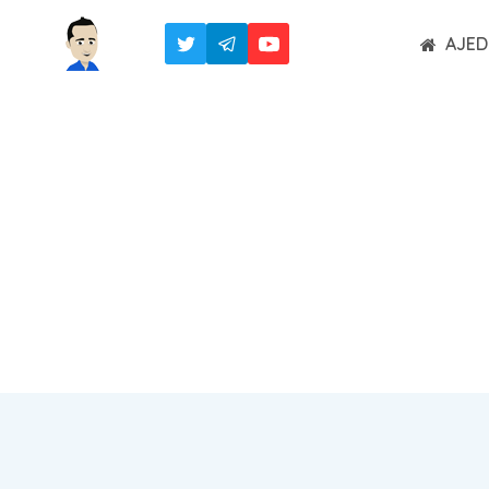
Saltar
AJED
al
contenido