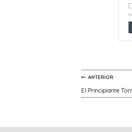
Navegación
ANTERIOR
de
El Principiante Tor
entradas