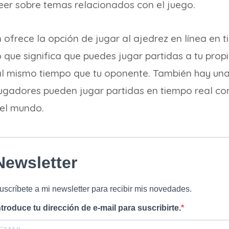
leer sobre temas relacionados con el juego.
frece la opción de jugar al ajedrez en línea en t
 que significa que puedes jugar partidas a tu propi
 al mismo tiempo que tu oponente. También hay un
jugadores pueden jugar partidas en tiempo real co
el mundo.