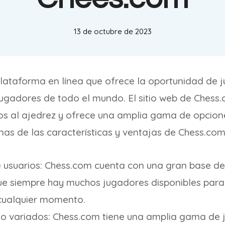
13 de octubre de 2023
lataforma en línea que ofrece la oportunidad de j
 jugadores de todo el mundo. El sitio web de Chess
dos al ajedrez y ofrece una amplia gama de opcion
nas de las características y ventajas de Chess.com
 usuarios: Chess.com cuenta con una gran base de u
que siempre hay muchos jugadores disponibles para
cualquier momento.
go variados: Chess.com tiene una amplia gama de