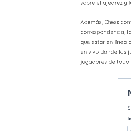
sobre el ajedrez y 
Además, Chess.com o
correspondencia, lo
que estar en línea
en vivo donde los 
jugadores de todo 