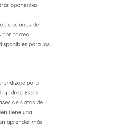
ntrar oponentes
 de opciones de
s por correo
disponibles para los
prendizaje para
 ajedrez. Estos
 bases de datos de
én tiene una
eden aprender más