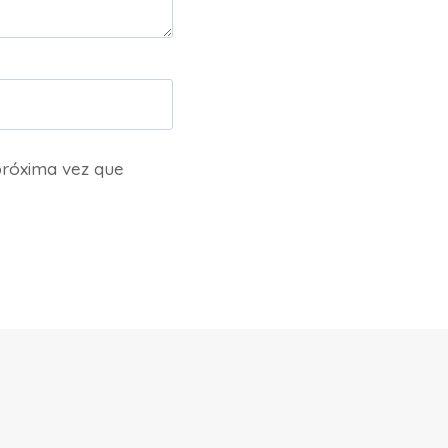
próxima vez que