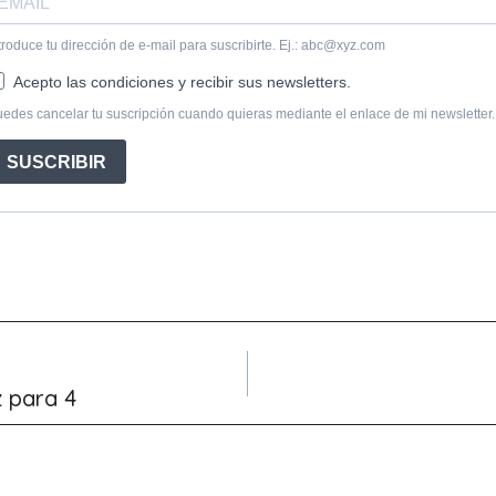
 para 4