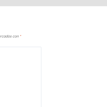
arcados con
*