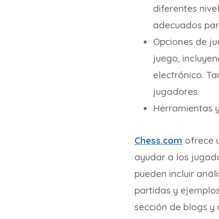
diferentes nive
adecuados para
Opciones de ju
juego, incluyen
electrónico. Ta
jugadores.
Herramientas y
Chess.com
ofrece 
ayudar a los jugado
pueden incluir anál
partidas y ejemplo
sección de blogs y