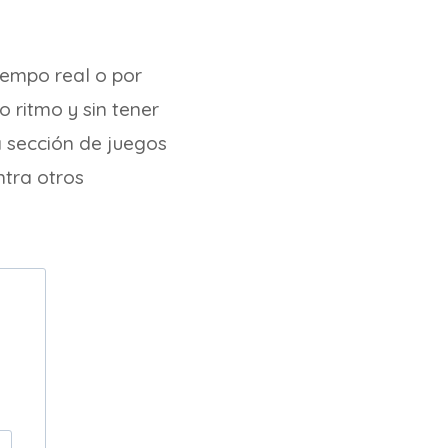
iempo real o por
o ritmo y sin tener
a sección de juegos
ntra otros