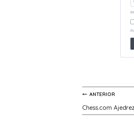
Navegación
ANTERIOR
de
Chess.com Ajedrez
entradas