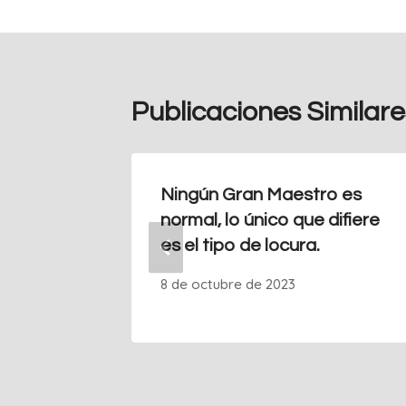
Publicaciones Similare
res:
Ningún Gran Maestro es
ra el
normal, lo único que difiere
es el tipo de locura.
8 de octubre de 2023