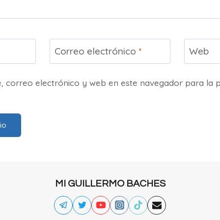
Correo electrónico
*
Web
 correo electrónico y web en este navegador para la 
MI GUILLERMO BACHES