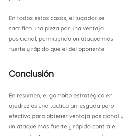
En todos estos casos, el jugador se
sacrifica una pieza por una ventaja
posicional, permitiendo un ataque más
fuerte y rápido que el del oponente.
Conclusión
En resumen, el gambito estratégico en
ajedrez es una táctica arriesgada pero
efectiva para obtener ventaja posicional y
un ataque más fuerte y rápido contra el