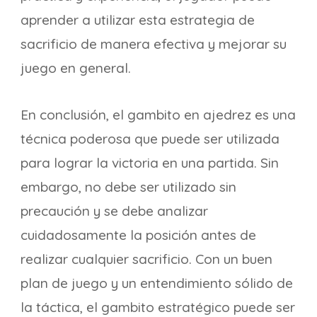
aprender a utilizar esta estrategia de
sacrificio de manera efectiva y mejorar su
juego en general.
En conclusión, el gambito en ajedrez es una
técnica poderosa que puede ser utilizada
para lograr la victoria en una partida. Sin
embargo, no debe ser utilizado sin
precaución y se debe analizar
cuidadosamente la posición antes de
realizar cualquier sacrificio. Con un buen
plan de juego y un entendimiento sólido de
la táctica, el gambito estratégico puede ser