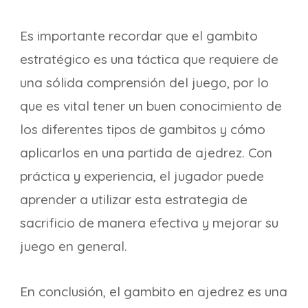
Es importante recordar que el gambito
estratégico es una táctica que requiere de
una sólida comprensión del juego, por lo
que es vital tener un buen conocimiento de
los diferentes tipos de gambitos y cómo
aplicarlos en una partida de ajedrez. Con
práctica y experiencia, el jugador puede
aprender a utilizar esta estrategia de
sacrificio de manera efectiva y mejorar su
juego en general.
En conclusión, el gambito en ajedrez es una