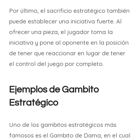
Por último, el sacrificio estratégico también
puede establecer una iniciativa fuerte. Al
ofrecer una pieza, el jugador toma la
iniciativa y pone al oponente en la posición
de tener que reaccionar en lugar de tener
el control del juego por completo.
Ejemplos de Gambito
Estratégico
Uno de los gambitos estratégicos más
famosos es el Gambito de Dama, en el cual