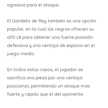
agresiva para el ataque.
El Gambito de Rey también es una opción
popular, en la cual las negras ofrecen su
alfil c8 para obtener una fuerte posición
defensiva y una ventaja de espacio en el
juego medio.
En todos estos casos, el jugador se
sacrifica una pieza por una ventaja
posicional, permitiendo un ataque más
fuerte y rápido que el del oponente.