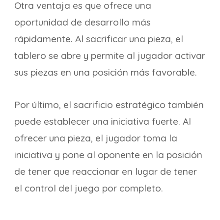
Otra ventaja es que ofrece una
oportunidad de desarrollo más
rápidamente. Al sacrificar una pieza, el
tablero se abre y permite al jugador activar
sus piezas en una posición más favorable.
Por último, el sacrificio estratégico también
puede establecer una iniciativa fuerte. Al
ofrecer una pieza, el jugador toma la
iniciativa y pone al oponente en la posición
de tener que reaccionar en lugar de tener
el control del juego por completo.