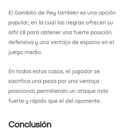
El Gambito de Rey también es una opción
popular, en la cual las negras ofrecen su
alfil c8 para obtener una fuerte posición
defensiva y una ventaja de espacio en el
juego medio.
En todos estos casos, el jugador se
sacrifica una pieza por una ventaja
posicional, permitiendo un ataque más
fuerte y rápido que el del oponente.
Conclusión