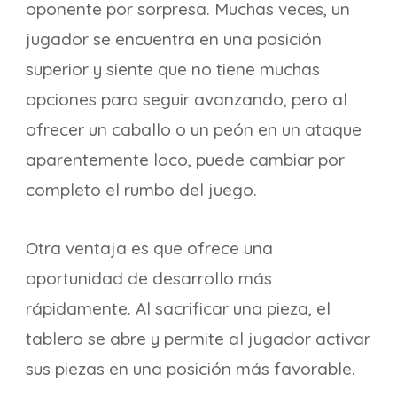
oponente por sorpresa. Muchas veces, un
jugador se encuentra en una posición
superior y siente que no tiene muchas
opciones para seguir avanzando, pero al
ofrecer un caballo o un peón en un ataque
aparentemente loco, puede cambiar por
completo el rumbo del juego.
Otra ventaja es que ofrece una
oportunidad de desarrollo más
rápidamente. Al sacrificar una pieza, el
tablero se abre y permite al jugador activar
sus piezas en una posición más favorable.