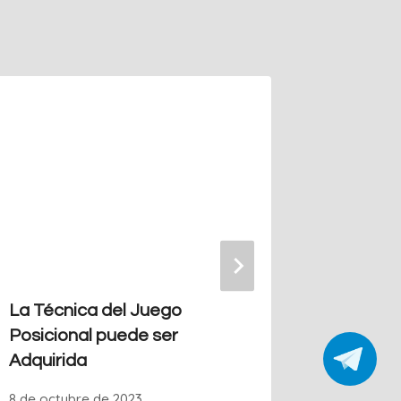
Ahogado
Estrate
Evitarlo
15 de abri
La Técnica del Juego
Posicional puede ser
Adquirida
8 de octubre de 2023