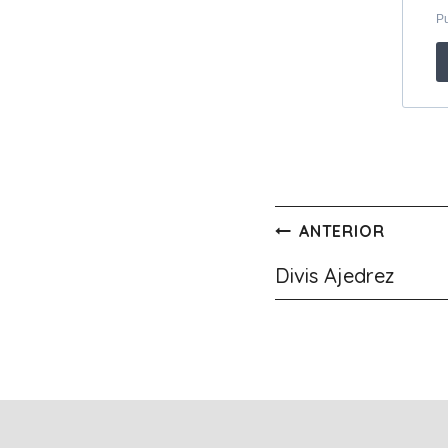
Navegación
ANTERIOR
de
Divis Ajedrez
entradas