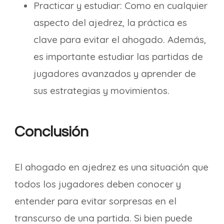
Practicar y estudiar: Como en cualquier
aspecto del ajedrez, la práctica es
clave para evitar el ahogado. Además,
es importante estudiar las partidas de
jugadores avanzados y aprender de
sus estrategias y movimientos.
Conclusión
El ahogado en ajedrez es una situación que
todos los jugadores deben conocer y
entender para evitar sorpresas en el
transcurso de una partida. Si bien puede