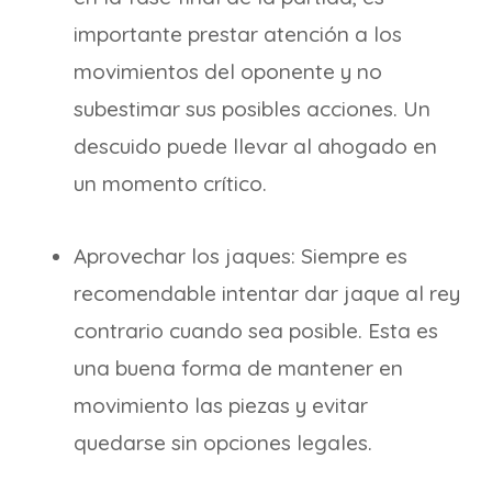
importante prestar atención a los
movimientos del oponente y no
subestimar sus posibles acciones. Un
descuido puede llevar al ahogado en
un momento crítico.
Aprovechar los jaques: Siempre es
recomendable intentar dar jaque al rey
contrario cuando sea posible. Esta es
una buena forma de mantener en
movimiento las piezas y evitar
quedarse sin opciones legales.