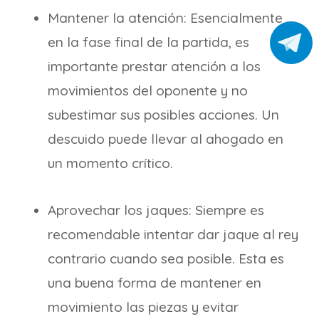
Mantener la atención: Esencialmente
en la fase final de la partida, es
importante prestar atención a los
movimientos del oponente y no
subestimar sus posibles acciones. Un
descuido puede llevar al ahogado en
un momento crítico.
Aprovechar los jaques: Siempre es
recomendable intentar dar jaque al rey
contrario cuando sea posible. Esta es
una buena forma de mantener en
movimiento las piezas y evitar