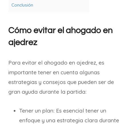
Conclusión
Cómo evitar el ahogado en
ajedrez
Para evitar el ahogado en ajedrez, es
importante tener en cuenta algunas
estrategias y consejos que pueden ser de
gran ayuda durante la partida:
Tener un plan: Es esencial tener un
enfoque y una estrategia clara durante