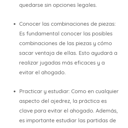
quedarse sin opciones legales.
Conocer las combinaciones de piezas:
Es fundamental conocer las posibles
combinaciones de las piezas y cómo
sacar ventaja de ellas. Esto ayudará a
realizar jugadas más eficaces y a
evitar el ahogado.
Practicar y estudiar: Como en cualquier
aspecto del ajedrez, la práctica es
clave para evitar el ahogado. Además,
es importante estudiar las partidas de