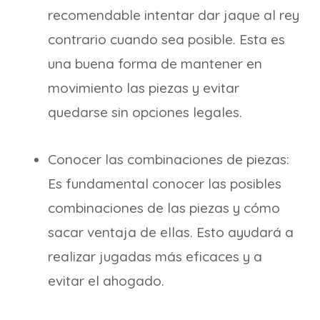
recomendable intentar dar jaque al rey
contrario cuando sea posible. Esta es
una buena forma de mantener en
movimiento las piezas y evitar
quedarse sin opciones legales.
Conocer las combinaciones de piezas:
Es fundamental conocer las posibles
combinaciones de las piezas y cómo
sacar ventaja de ellas. Esto ayudará a
realizar jugadas más eficaces y a
evitar el ahogado.