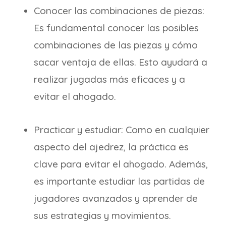
Conocer las combinaciones de piezas:
Es fundamental conocer las posibles
combinaciones de las piezas y cómo
sacar ventaja de ellas. Esto ayudará a
realizar jugadas más eficaces y a
evitar el ahogado.
Practicar y estudiar: Como en cualquier
aspecto del ajedrez, la práctica es
clave para evitar el ahogado. Además,
es importante estudiar las partidas de
jugadores avanzados y aprender de
sus estrategias y movimientos.