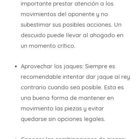
importante prestar atención a los
movimientos del oponente y no
subestimar sus posibles acciones. Un
descuido puede llevar al ahogado en
un momento crítico.
Aprovechar los jaques: Siempre es
recomendable intentar dar jaque al rey
contrario cuando sea posible. Esta es
una buena forma de mantener en
movimiento las piezas y evitar
quedarse sin opciones legales.