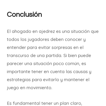
Conclusión
El ahogado en ajedrez es una situación que
todos los jugadores deben conocer y
entender para evitar sorpresas en el
transcurso de una partida. Si bien puede
parecer una situación poco común, es
importante tener en cuenta las causas y
estrategias para evitarlo y mantener el
juego en movimiento.
Es fundamental tener un plan claro,