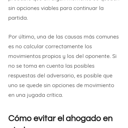
sin opciones viables para continuar la
partida.
Por último, una de las causas más comunes
es no calcular correctamente los
movimientos propios y los del oponente. Si
no se toma en cuenta las posibles
respuestas del adversario, es posible que
uno se quede sin opciones de movimiento
en una jugada crítica.
Cómo evitar el ahogado en