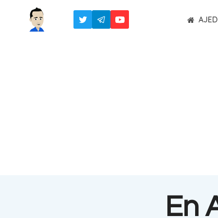
Saltar
AJED
al
contenido
En 