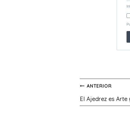
Navegación
ANTERIOR
de
El Ajedrez es Arte
entradas