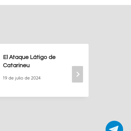
El Ataque Látigo de
http://
Catarineu
Online.
19 de julio de 2024
21 de dic