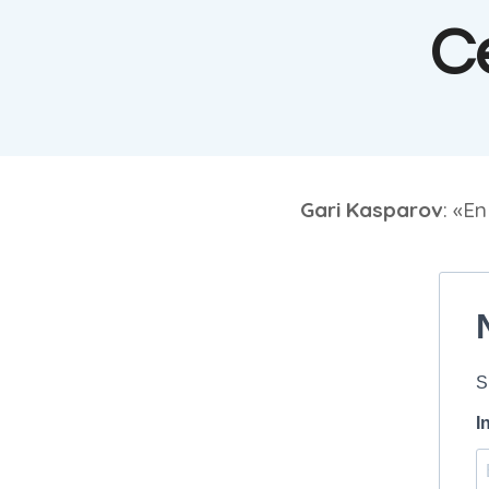
C
Gari Kasparov
: «E