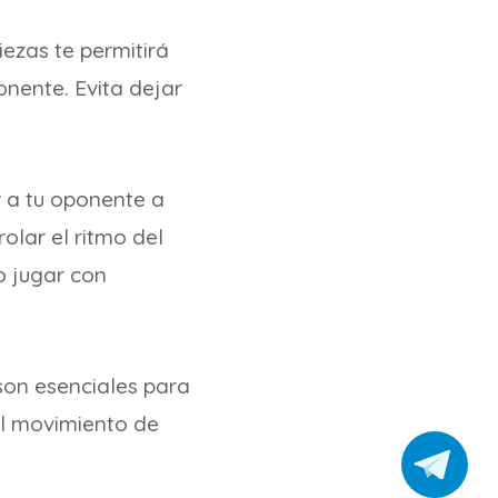
iezas te permitirá
onente. Evita dejar
 a tu oponente a
olar el ritmo del
o jugar con
 son esenciales para
 el movimiento de