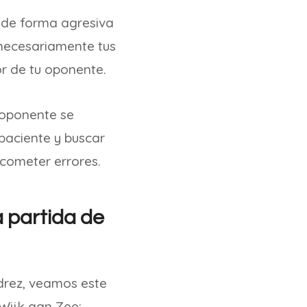
 de forma agresiva
nnecesariamente tus
or de tu oponente.
u oponente se
 paciente y buscar
 cometer errores.
a partida de
edrez, veamos este
 Wijk aan Zee: