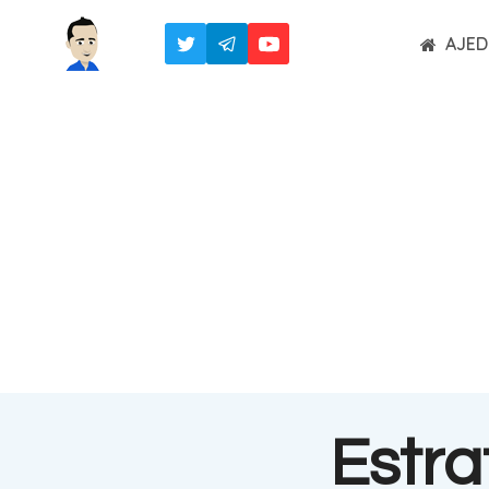
Saltar
AJED
al
contenido
Estra