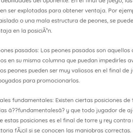
debilidades del oponente: En el final de juego, las
n ser explotadas para obtener ventaja. Por ejemp
 aislado o una mala estructura de peones, se puede
taja en la posiciÃ³n.
eones pasados: Los peones pasados son aquellos 
os en su misma columna que puedan impedirles av
stos peones pueden ser muy valiosos en el final de
poyados para promocionarlos.
ales fundamentales: Existen ciertas posiciones de 
as â??fundamentalesâ? y que todo jugador de aj
 estas posiciones es el final de torre y rey contra 
toria fÃ¡cil si se conocen las maniobras correctas.