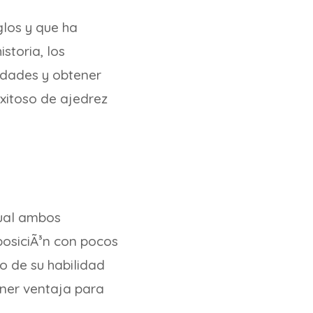
glos y que ha
storia, los
idades y obtener
xitoso de ajedrez
cual ambos
osiciÃ³n con pocos
o de su habilidad
ener ventaja para