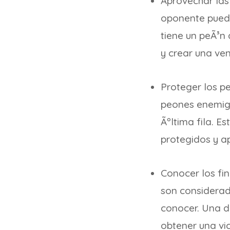
Aprovechar las 
oponente puede
tiene un peÃ³n
y crear una ven
Proteger los p
peones enemig
Ãºltima fila. E
protegidos y a
Conocer los fin
son considerad
conocer. Una de
obtener una vic