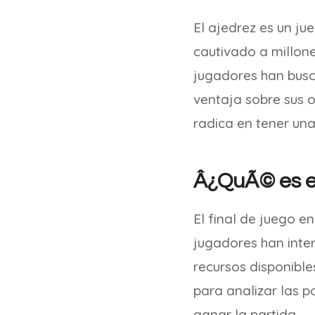
El ajedrez es un ju
cautivado a millone
jugadores han busc
ventaja sobre sus 
radica en tener una
Â¿QuÃ© es el
El final de juego e
jugadores han inte
recursos disponible
para analizar las p
ganar la partida.