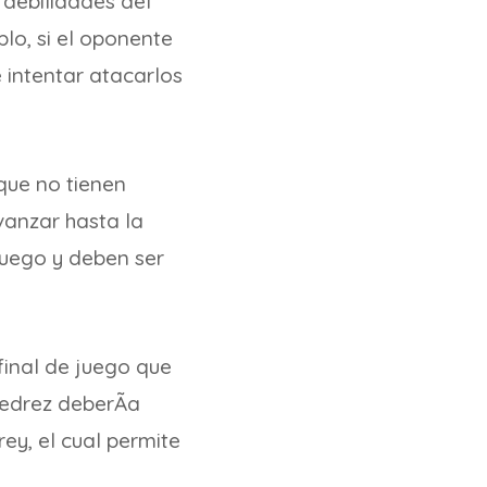
 debilidades del
lo, si el oponente
 intentar atacarlos
que no tienen
anzar hasta la
 juego y deben ser
final de juego que
edrez deberÃ­a
rey, el cual permite