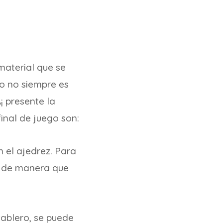
 material que se
to no siempre es
Ã¡ presente la
final de juego son:
n el ajedrez. Para
e de manera que
tablero, se puede