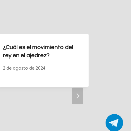
¿Cuál es el movimiento del
SCID Ch
rey en el ajedrez?
Herrami
y Estud
2 de agosto de 2024
18 de juli