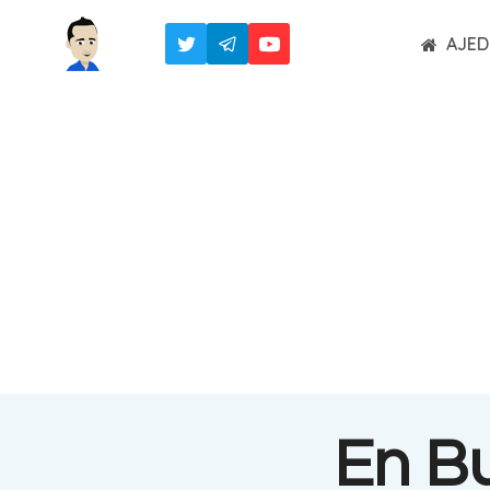
Saltar
AJED
al
contenido
En B