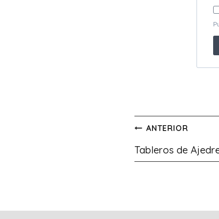
Navegación
ANTERIOR
de
Tableros de Ajedre
entradas