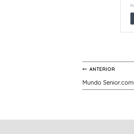
Navegación
ANTERIOR
de
Mundo Senior.com
entradas