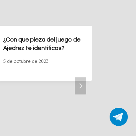
¿Con que pieza del juego de
Entrevi
Ajedrez te identificas?
Kaspar
5 de octubre de 2023
6 de octu