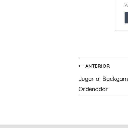
Navegación
ANTERIOR
de
Jugar al Backgam
Ordenador
entradas