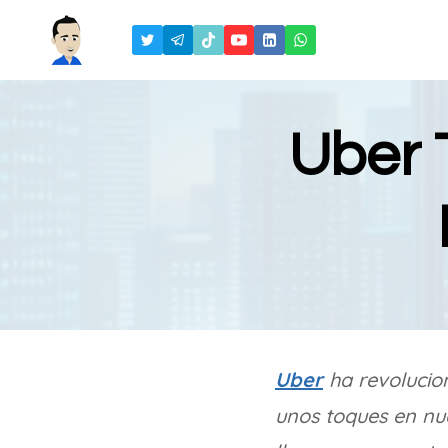
Saltar
al
contenido
Uber 
Uber
ha revolucio
unos toques en nue