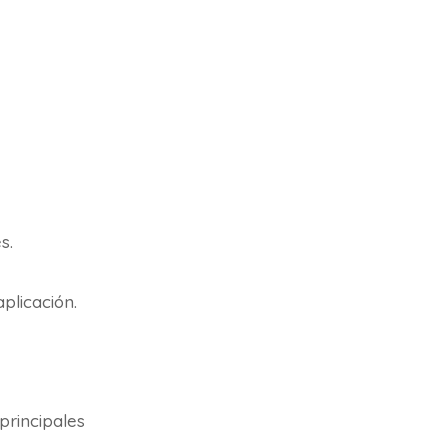
s.
plicación.
principales