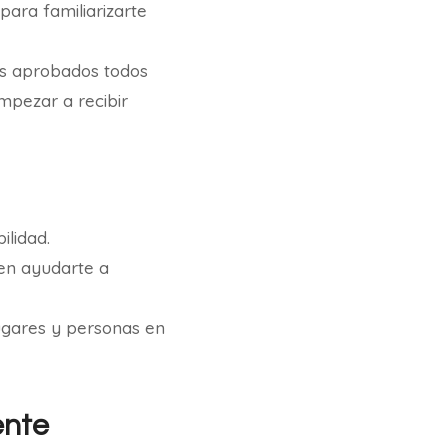
para familiarizarte
s aprobados todos
mpezar a recibir
ilidad.
den ayudarte a
ugares y personas en
ente