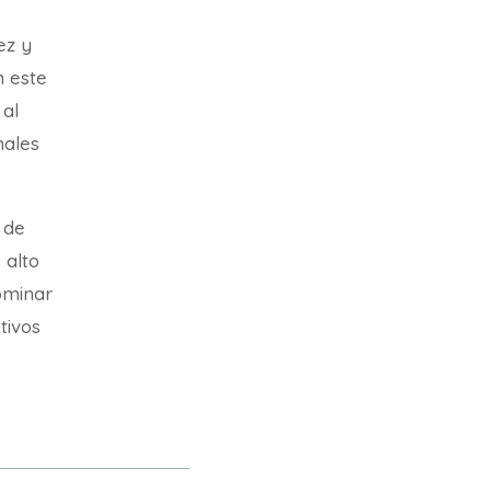
ez y
n este
 al
nales
 de
 alto
ominar
etivos