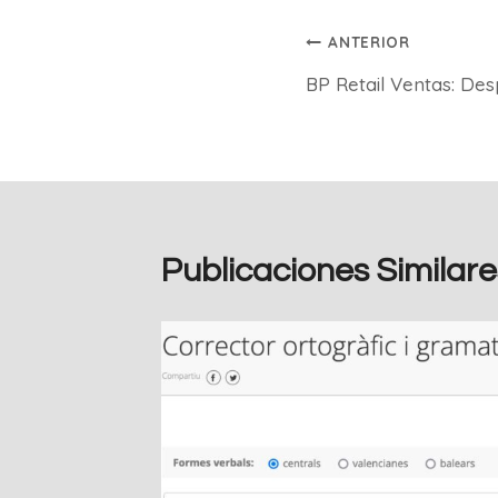
Navegación
ANTERIOR
BP Retail Ventas: De
de
entradas
Publicaciones Similare