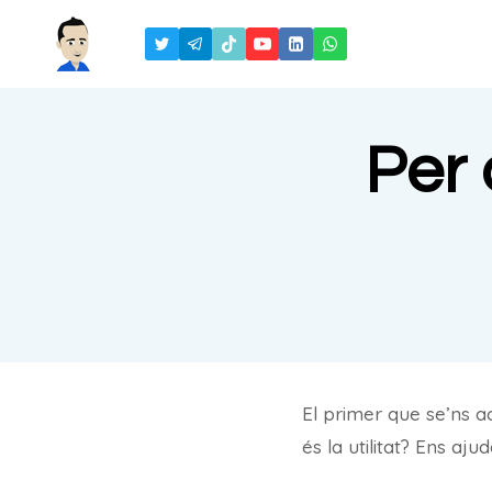
Saltar
al
contenido
Per 
El primer que se’ns 
és la utilitat? Ens a