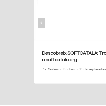
alunya
Descobreix SOFTCATALA: Trad
a softcatala.org
Por
Guillermo Baches
19 de septiembr