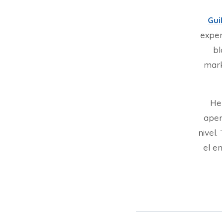
Gui
exper
bl
mark
He
aper
nivel
el en