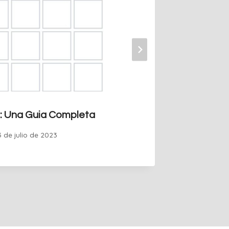
à: Una Guia Completa
41+ Per
3 de julio de 2023
Por
Guille