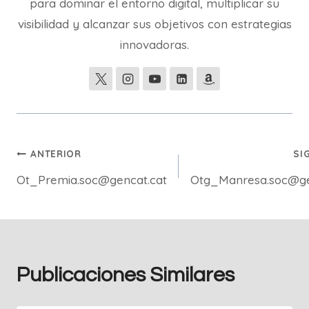
para dominar el entorno digital, multiplicar su
visibilidad y alcanzar sus objetivos con estrategias
innovadoras.
Navegación
ANTERIOR
SI
Ot_Premia.soc@gencat.cat
Otg_Manresa.soc@ge
de
entradas
Publicaciones Similares