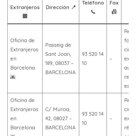
Teléfono
Fax
Extranjeros
Dirección 📍
📞
📠
🏢
Reag
Oficina de
famil
Passeig de
Extranjeros
circ
Sant Joan,
93 520 14
en
–
exce
189, 08037 –
10
Barcelona
auto
BARCELONA
🌆
regr
esta
Oficina de
Reag
Extranjeros
C/ Murcia,
circ
93 520 14
en
42, 08027 –
–
exce
10
Barcelona
BARCELONA
régi