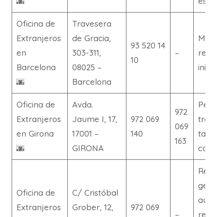
🌆
estu
Oficina de
Travesera
Extranjeros
de Gracia,
Modi
93 520 14
en
303-311,
–
resi
10
Barcelona
08025 –
inici
🌆
Barcelona
Oficina de
Avda.
Permi
972
Extranjeros
Jaume I, 17,
972 069
traba
069
en Girona
17001 –
140
tarje
163
🌆
GIRONA
comu
Regi
gene
Oficina de
C/ Cristóbal
auto
Extranjeros
Grober, 12,
972 069
–
resi