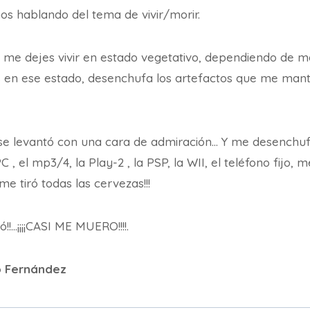
os hablando del tema de vivir/morir.
 me dejes vivir en estado vegetativo, dependiendo de má
es en ese estado, desenchufa los artefactos que me man
se levantó con una cara de admiración… Y me desenchufó 
PC , el mp3/4, la Play-2 , la PSP, la WII, el teléfono fijo, m
me tiró todas las cervezas!!!
!!…¡¡¡¡CASI ME MUERO!!!!.
o Fernández