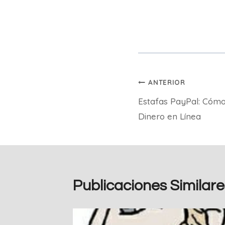
Navegación
ANTERIOR
Estafas PayPal: Cómo
de
Dinero en Línea
entradas
Publicaciones Similare