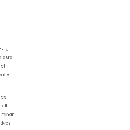
ez y
n este
 al
nales
 de
 alto
ominar
etivos