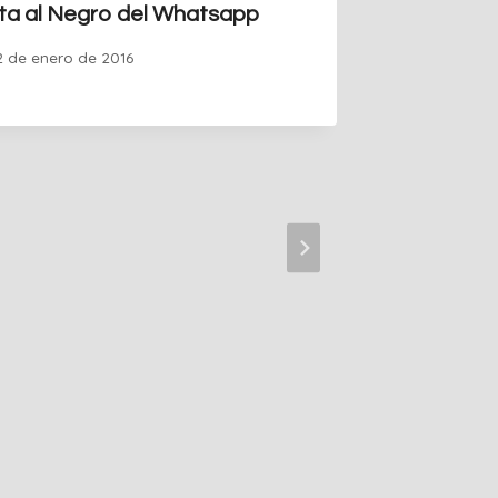
ta al Negro del Whatsapp
Me lo ti
2 de enero de 2016
Por
Guille