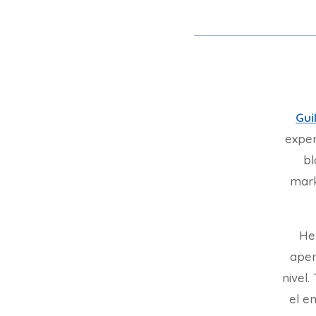
Gui
exper
bl
mark
He
aper
nivel
el en