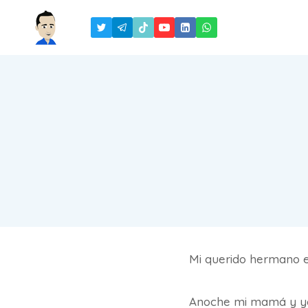
Saltar
al
contenido
Mi querido hermano es
Anoche mi mamá y yo 