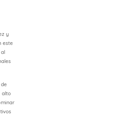
ez y
n este
 al
nales
 de
 alto
ominar
etivos