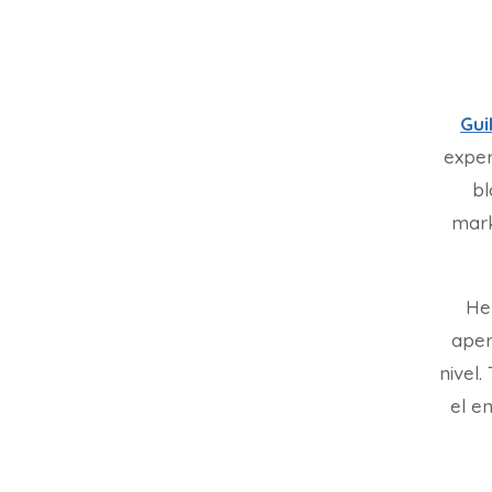
Gui
exper
bl
mark
He
aper
nivel
el en