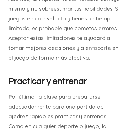
mismo y no sobreestimar tus habilidades. Si
juegas en un nivel alto y tienes un tiempo
limitado, es probable que cometas errores.
Aceptar estas limitaciones te ayudará a
tomar mejores decisiones y a enfocarte en
el juego de forma más efectiva.
Practicar y entrenar
Por último, la clave para prepararse
adecuadamente para una partida de
ajedrez rápido es practicar y entrenar.
Como en cualquier deporte o juego, la