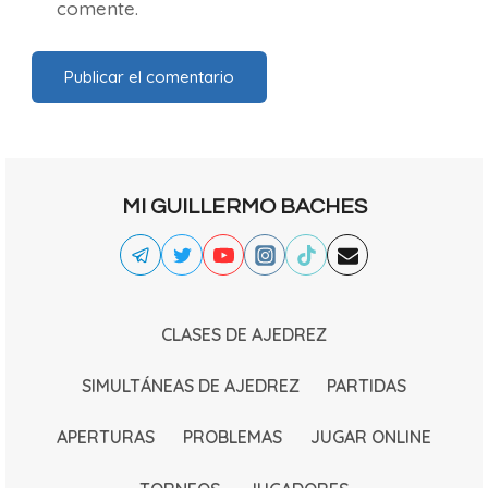
comente.
MI GUILLERMO BACHES
CLASES DE AJEDREZ
SIMULTÁNEAS DE AJEDREZ
PARTIDAS
APERTURAS
PROBLEMAS
JUGAR ONLINE