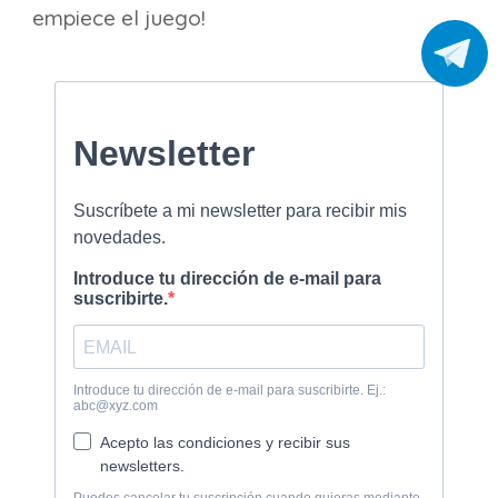
empiece el juego!