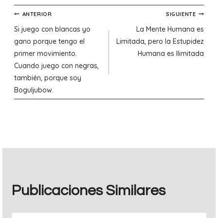
Navegación
ANTERIOR
SIGUIENTE
Si juego con blancas yo
La Mente Humana es
de
gano porque tengo el
Limitada, pero la Estupidez
primer movimiento.
Humana es Ilimitada
entradas
Cuando juego con negras,
también, porque soy
Boguljubow.
Publicaciones Similares