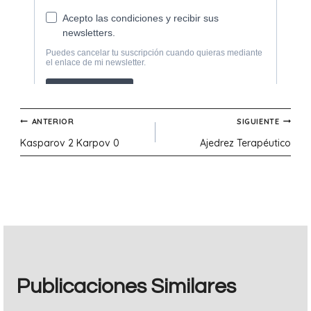
Navegación
ANTERIOR
SIGUIENTE
Kasparov 2 Karpov 0
Ajedrez Terapéutico
de
entradas
Publicaciones Similares