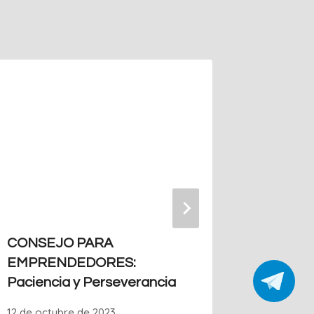
Olimpia
Evento 
20 de abri
CONSEJO PARA
EMPRENDEDORES:
Paciencia y Perseverancia
12 de octubre de 2023