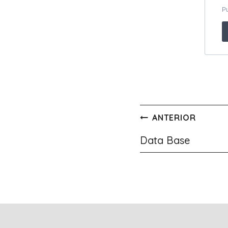
Navegación
ANTERIOR
de
Data Base
entradas