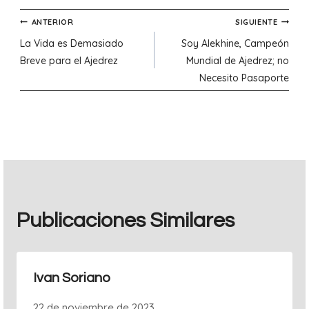
Navegación
ANTERIOR
SIGUIENTE
La Vida es Demasiado
Soy Alekhine, Campeón
de
Breve para el Ajedrez
Mundial de Ajedrez; no
Necesito Pasaporte
entradas
Publicaciones Similares
Ivan Soriano
22 de noviembre de 2023