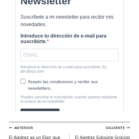
Navegación
ANTERIOR
SIGUIENTE
El Ajedrez es un Elixir que
El Ajedrez Subsiste Gracias