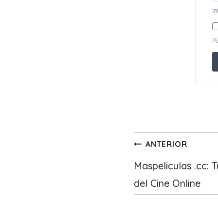
Navegación
ANTERIOR
de
Maspeliculas .cc: 
del Cine Online
entradas