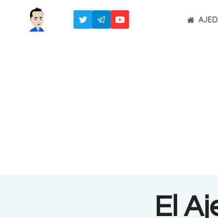
Saltar
AJED
al
contenido
El A