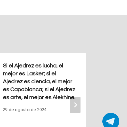
Si el Ajedrez es lucha, el
Si el err
mejor es Lasker; si el
Debería
Ajedrez es ciencia, el mejor
7 de agos
es Capablanca; si el Ajedrez
es arte, el mejor es Alekhine.
29 de agosto de 2024