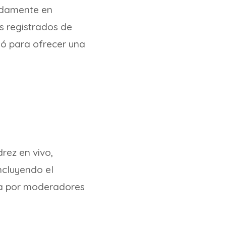
pidamente en
s registrados de
onó para ofrecer una
rez en vivo,
ncluyendo el
ada por moderadores