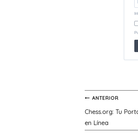
Navegación
ANTERIOR
de
Chess.org: Tu Port
en Línea
entradas