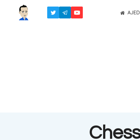
Saltar
AJED
al
contenido
Chess